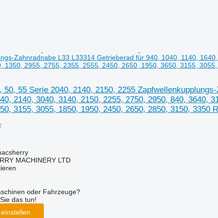
ngs-Zahnradnabe L33 L33314 Getrieberad für 940, 1040, 1140, 1640, 
, 1350, 2955, 2755, 2355, 2555, 2450, 2650, 1950, 3650, 3155, 3055,
 50, 55 Serie 2040, 2140, 2150, 2255 Zapfwellenkupplungs-
40, 2140, 3040, 3140, 2150, 2255, 2750, 2950, 840, 3640, 3
50, 3155, 3055, 1850, 1950, 2450, 2650, 2850, 3150, 3350 R
F
macsherry
RY MACHINERY LTD
tieren
aschinen oder Fahrzeuge?
Sie das tun!
einstellen