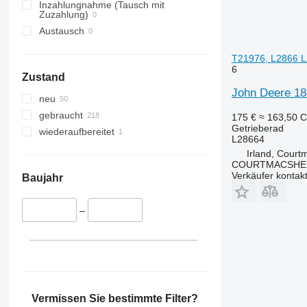
6210
Inzahlungnahme (Tausch mit
Zuzahlung)
6215
Austausch
6220
6230
T21976, L2866 L
6300
6
Zustand
6310
John Deere 18
neu
6320
gebraucht
175 €
≈ 163,50 
6330
Getrieberad
wiederaufbereitet
6400
L28664
6410
Irland, Court
COURTMACSHER
6506
Verkäufer kontak
Baujahr
6510
6530
–
6600
6610
6620
6630
6800
Vermissen Sie bestimmte Filter?
6810