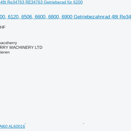
 48t Re34763 RE34763 Getrieberad für 6200
00, 6120, 6506, 6600, 6800, 6900 Getriebezahnrad 48t Re3
CHF
macsherry
RY MACHINERY LTD
tieren
 Al60 AL60016