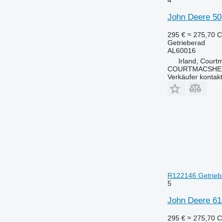
9500
John Deere 50
T-series
Z-series
295 €
≈ 275,70 
Getrieberad
AL60016
Irland, Court
COURTMACSHER
Verkäufer kontak
R122146 Getrieb
5
John Deere 61
295 €
≈ 275,70 