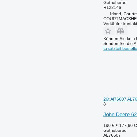
Getrieberad
R122146
Irland, Court
COURTMACSHER
Verkäufer kontak
Können Sie kein E
Senden Sie die An
Ersatzteil bestell
26t Al76607 AL76
8
John Deere 62
190 €
≈ 177,60 
Getrieberad
AL76607