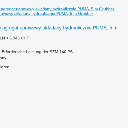
prawowy składany hydraulicznie PUMA, 5 m Grubber
 agregat uprawowy składany hydraulicznie PUMA, 5 m
PLN
≈ 6.945 CHF
m
Erforderliche Leistung der SZM
140 PS
iany
tieren