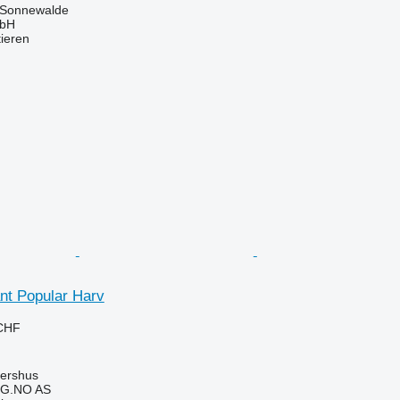
 Sonnewalde
mbH
tieren
nt Popular Harv
 CHF
ershus
G.NO AS