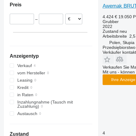
Preis
Awemak BRU
4.424 €
19.050 
–
Grubber
2022
Zustand
neu
Arbeitsbreite
2,5
Polen, Słupia
Przedsiębiorstw
Verkäufer kontak
Anzeigentyp
Verkauf
Verkaufen Sie M
Mit uns - können 
vom Hersteller
Ihre Anzeige 
Leasing
Kredit
in Raten
Inzahlungnahme (Tausch mit
Zuzahlung)
Austausch
4
Zustand