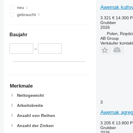
Awemak kultyw
neu
gebraucht
3.321 €
14.300 
Grubber
2026
Polen, Rzędz
Baujahr
AB Group
Verkäufer kontak
–
Merkmale
Nettogewicht
3
Arbeitsbreite
Awemak agreg
Anzahl von Reihen
3.205 €
13.800 
Anzahl der Zinken
Grubber
2026