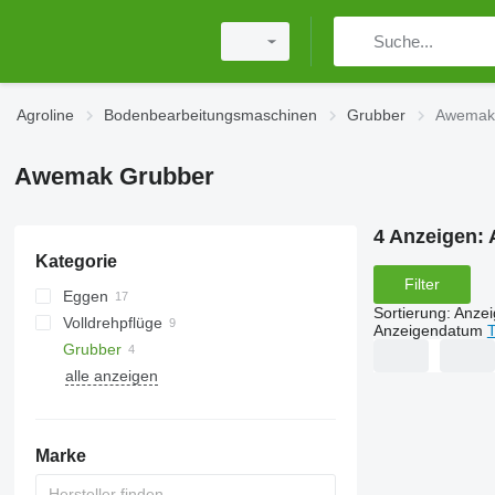
Agroline
Bodenbearbeitungsmaschinen
Grubber
Awemak
Awemak Grubber
4 Anzeigen:
Kategorie
Filter
Eggen
Sortierung
:
Anze
Volldrehpflüge
Federzinkeneggen
Anzeigendatum
T
Grubber
Scheibeneggen
alle anzeigen
Marke