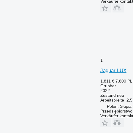
Verkäufer kontak
1
Jaguar LUX
1.811 €
7.800 P
Grubber
2022
Zustand
neu
Arbeitsbreite
2,5
Polen, Słupia
Przedsiębiorstw
Verkäufer kontak