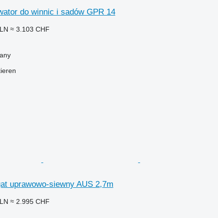
ator do winnic i sadów GPR 14
PLN
≈ 3.103 CHF
iany
tieren
at uprawowo-siewny AUS 2,7m
PLN
≈ 2.995 CHF