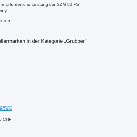
 m
Erforderliche Leistung der SZM
80 PS
iany
tieren
llermarken in der Kategorie „Grubber"
9/500
80 CHF
m