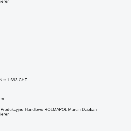
tieren
LN
≈ 1.693 CHF
 m
o Produkcyjno-Handlowe ROLMAPOL Marcin Dziekan
tieren