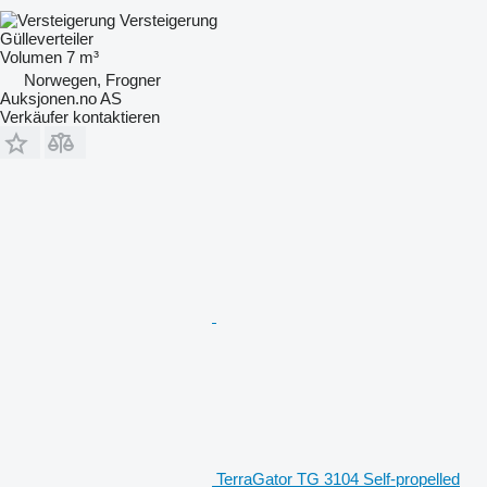
Versteigerung
Gülleverteiler
Volumen
7 m³
Norwegen, Frogner
Auksjonen.no AS
Verkäufer kontaktieren
TerraGator TG 3104 Self-propelled