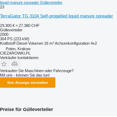
liquid manure spreader Gülleverteiler
23
TerraGator TG 3104 Self-propelled liquid manure spreader
29.300 €
≈ 27.380 CHF
Gülleverteiler
2000
304 PS (223 kW)
Kraftstoff
Diesel
Volumen
16 m³
Achsenkonfiguration
4x2
Polen, Krakow
CIEZAROWKI.PL
Verkäufer kontaktieren
Verkaufen Sie Maschinen oder Fahrzeuge?
Mit uns - können Sie das tun!
Ihre Anzeige einstellen
Preise für Gülleverteiler