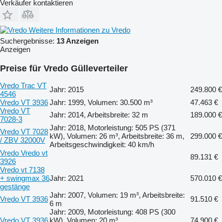
Verkäufer kontaktieren
Weitere Informationen zu Vredo
Suchergebnisse:
13 Anzeigen
Anzeigen
Preise für Vredo Gülleverteiler
Vredo Trac VT
Jahr: 2015
249.800 €
4546
Vredo VT 3936
Jahr: 1999, Volumen: 30.500 m³
47.463 €
Vredo VT
Jahr: 2014, Arbeitsbreite: 32 m
189.000 €
7028-3
Jahr: 2018, Motorleistung: 505 PS (371
Vredo VT 7028
kW), Volumen: 26 m³, Arbeitsbreite: 36 m,
299.000 €
/ ZBV 32000V
Arbeitsgeschwindigkeit: 40 km/h
Vredo Vredo vt
89.131 €
3926
Vredo vt 7138
+ swingmax 36
Jahr: 2021
570.010 €
gestänge
Jahr: 2007, Volumen: 19 m³, Arbeitsbreite:
Vredo VT 3936
91.510 €
6 m
Jahr: 2009, Motorleistung: 408 PS (300
Vredo VT 3936
kW), Volumen: 20 m³,
74.900 €