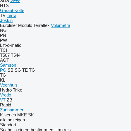
SDS
VFW
HTS
Garant Kotte
TV
Terra
Joskin
Euroliner
Modulo
Terraflex
Volumetra
NG
PN
PW
Lift-o-matic
TCI
T507
T544
AGT
Samson
PG
SB
SG
TE
TG
TG
KL
Veenhuis
Hydro Trike
Vredo
VT
ZB
Rapid
Zunhammer
K-series
MKE
SK
alle anzeigen
Standort
Suche in einem bestimmten Umkreis