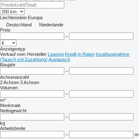
Liechtenstein
Europa
Deutschland
Niederlande
Preis
–
Anzeigentyp
Verkauf
vom Hersteller
Leasing
Kredit
in Raten
Inzahlungnahme
(Tausch mit Zuzahlung)
Austausch
Baujahr
–
Achsenanzahl
2 Achsen
3 Achsen
Volumen
–
m³
Merkmale
Nettogewicht
–
kg
Arbeitsbreite
–
m