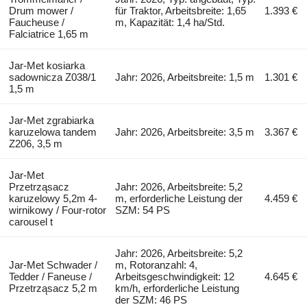
Drum mower /
für Traktor, Arbeitsbreite: 1,65
1.393 €
Faucheuse /
m, Kapazität: 1,4 ha/Std.
Falciatrice 1,65 m
Jar-Met kosiarka
sadownicza Z038/1
Jahr: 2026, Arbeitsbreite: 1,5 m
1.301 €
1,5 m
Jar-Met zgrabiarka
karuzelowa tandem
Jahr: 2026, Arbeitsbreite: 3,5 m
3.367 €
Z206, 3,5 m
Jar-Met
Przetrząsacz
Jahr: 2026, Arbeitsbreite: 5,2
karuzelowy 5,2m 4-
m, erforderliche Leistung der
4.459 €
wirnikowy / Four-rotor
SZM: 54 PS
carousel t
Jahr: 2026, Arbeitsbreite: 5,2
Jar-Met Schwader /
m, Rotoranzahl: 4,
Tedder / Faneuse /
Arbeitsgeschwindigkeit: 12
4.645 €
Przetrząsacz 5,2 m
km/h, erforderliche Leistung
der SZM: 46 PS