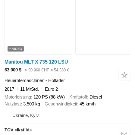
VIDEO
Manitou MLT X 735 120 LSU
63.000 $
≈ 50.960 CHF
≈ 54.530 €
Heuerntemaschinen - Hoflader
2017
11 M/Std.
Euro 2
Motorleistung
120 PS (88 kW)
Kraftstoff
Diesel
Nutzlast
3.500 kg
Geschwindigkeit
45 km/h
Ukraine, Kyiv
TOV «Iksfild»