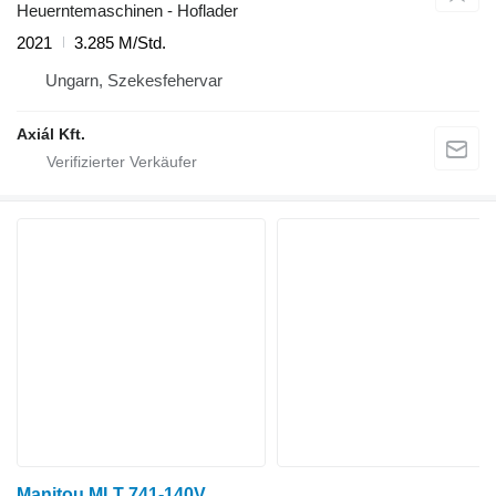
Heuerntemaschinen - Hoflader
2021
3.285 M/Std.
Ungarn, Szekesfehervar
Axiál Kft.
Manitou MLT 741-140V