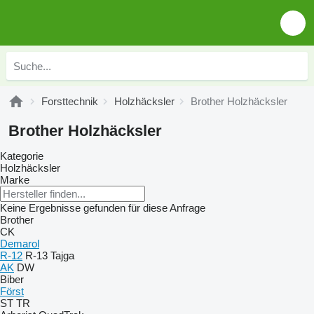
Forsttechnik
Holzhäcksler
Brother Holzhäcksler
Brother Holzhäcksler
Kategorie
Holzhäcksler
Marke
Keine Ergebnisse gefunden für diese Anfrage
Brother
CK
Demarol
R-12
R-13
Tajga
AK
DW
Biber
Först
ST
TR