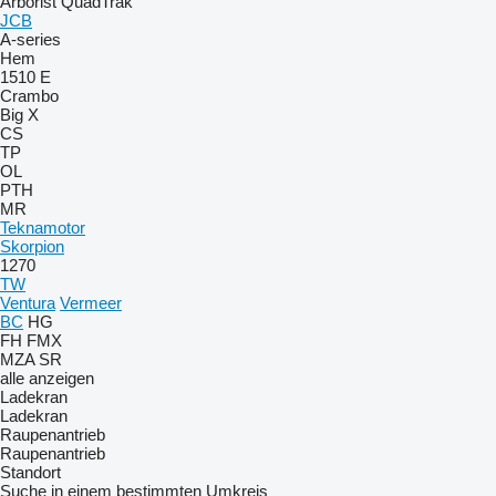
Arborist
QuadTrak
JCB
A-series
Hem
1510 E
Crambo
Big X
CS
TP
OL
PTH
MR
Teknamotor
Skorpion
1270
TW
Ventura
Vermeer
BC
HG
FH
FMX
MZA
SR
alle anzeigen
Ladekran
Ladekran
Raupenantrieb
Raupenantrieb
Standort
Suche in einem bestimmten Umkreis