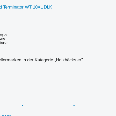
 Terminator WT 10XL DLK
aşov
ure
tieren
llermarken in der Kategorie „Holzhäcksler"