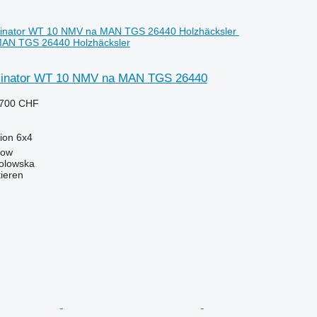
AN TGS 26440 Holzhäcksler
inator WT 10 NMV na MAN TGS 26440
.700 CHF
ion
6x4
now
Solowska
tieren