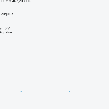
500 €
≈ 467,20 CHF
Cruquius
en B.V.
Agroline