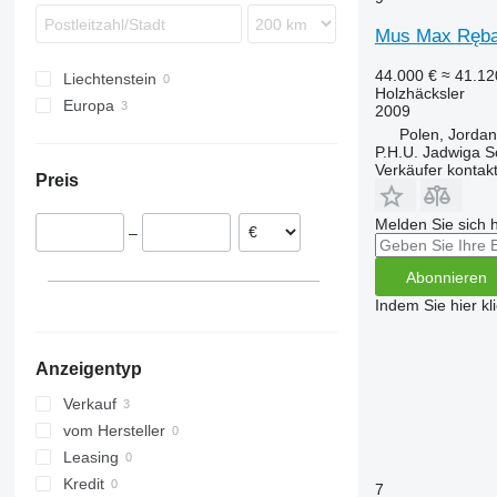
Mus Max Ręba
44.000 €
≈ 41.1
Liechtenstein
Holzhäcksler
Europa
2009
Polen
Polen, Jorda
P.H.U. Jadwiga 
Rumänien
Verkäufer kontak
Preis
Melden Sie sich 
–
Abonnieren
Indem Sie hier kl
Anzeigentyp
Verkauf
vom Hersteller
Leasing
Kredit
7