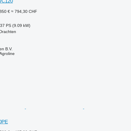
WC120
850 €
≈ 794,30 CHF
.37 PS (9.09 kW)
 Drachten
en B.V.
Agroline
0PE