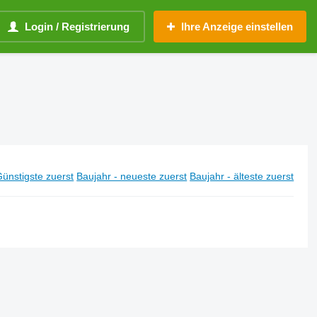
Login / Registrierung
Ihre Anzeige einstellen
ünstigste zuerst
Baujahr - neueste zuerst
Baujahr - älteste zuerst