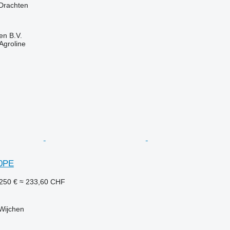
 Drachten
en B.V.
Agroline
0PE
250 €
≈ 233,60 CHF
Wijchen