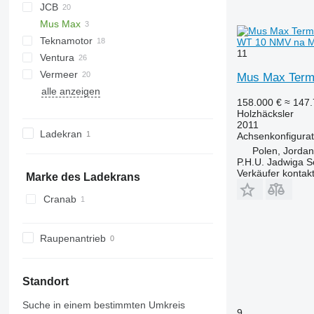
JCB
R-13
DW
ST
Arborist
Mus Max
Tajga
TR
QuadTrak
A-series
Hem
1510 E
Crambo
Big X
CS
TP
Teknamotor
OL
PTH
MR
WT 10 NMV na M
11
Ventura
Skorpion
1270
TW
Vermeer
Mus Max Term
alle anzeigen
BC
FH
MZA
158.000 €
≈ 147
HG
FMX
SR
Holzhäcksler
2011
Ladekran
Achsenkonfigurat
Polen, Jorda
P.H.U. Jadwiga 
Verkäufer kontak
Marke des Ladekrans
Cranab
Raupenantrieb
Standort
Suche in einem bestimmten Umkreis
9