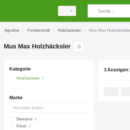
Agroline
Forsttechnik
Holzhäcksler
Mus Max Holzhäcksle
Mus Max Holzhäcksler
Kategorie
3 Anzeigen
Holzhäcksler
Marke
Demarol
CK
Först
R-12
AK
Biber