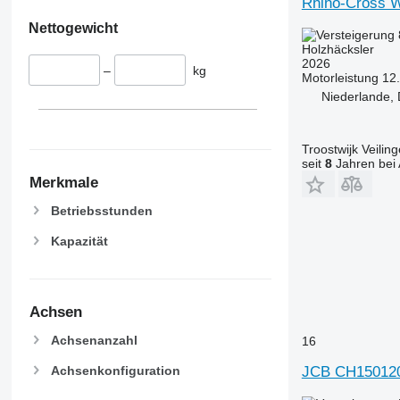
Rhino-Cross 
Nettogewicht
Holzhäcksler
2026
–
kg
Motorleistung
12
Niederlande,
Troostwijk Veiling
seit
8
Jahren bei 
Merkmale
Betriebsstunden
Kapazität
Achsen
Achsenanzahl
16
JCB CH15012
Achsenkonfiguration