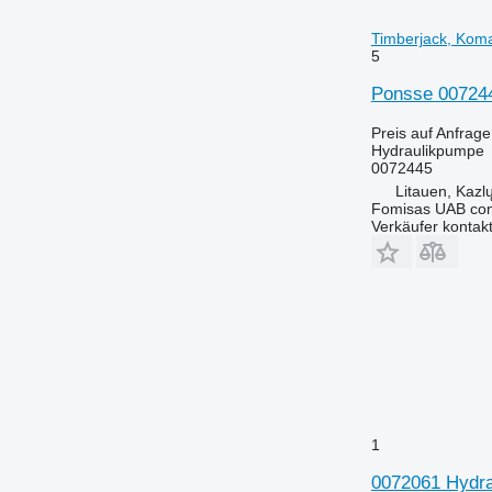
Timberjack, Koma
5
Ponsse 007244
Preis auf Anfrage
Hydraulikpumpe
0072445
Litauen, Kazl
Fomisas UAB co
Verkäufer kontak
1
0072061 Hydra