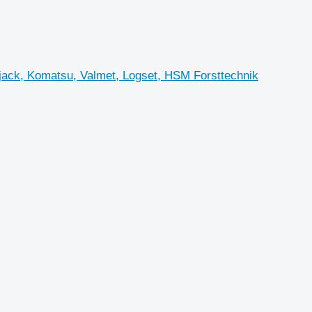
ack, Komatsu, Valmet, Logset, HSM Forsttechnik