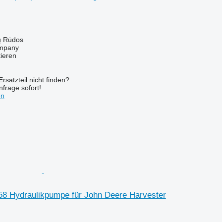
ų Rūdos
mpany
tieren
rsatzteil nicht finden?
frage sofort!
en
8 Hydraulikpumpe für John Deere Harvester