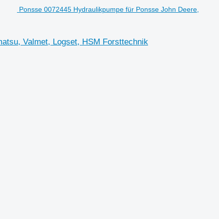
Ponsse 0072445 Hydraulikpumpe für Ponsse John Deere,
atsu, Valmet, Logset, HSM Forsttechnik