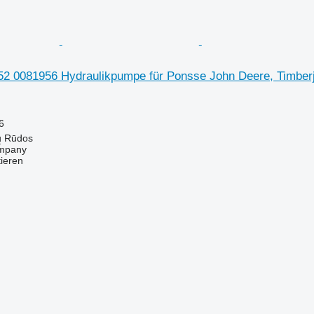
2 0081956 Hydraulikpumpe für Ponsse John Deere, Timberj
6
ų Rūdos
mpany
tieren