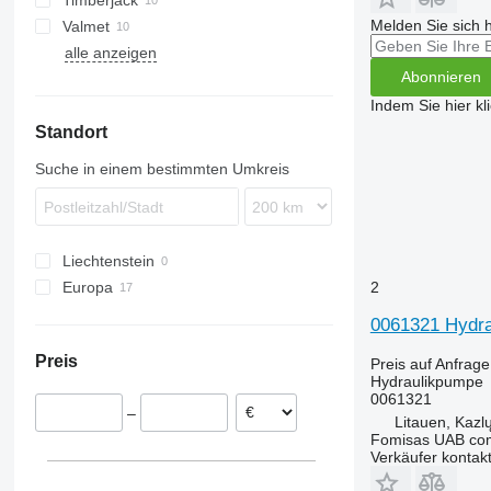
Timberjack
1210
Scorpion
Melden Sie sich 
Valmet
1270
810
alle anzeigen
1470
870
840
Abonnieren
1510 E
1210
860
Indem Sie hier kl
1910
1270
Standort
F-series
1410
Suche in einem bestimmten Umkreis
Liechtenstein
2
Europa
Litauen
0061321 Hydra
Estland
Preis
Preis auf Anfrage
Finnland
Hydraulikpumpe
0061321
–
Litauen, Kazl
Fomisas UAB co
Verkäufer kontak