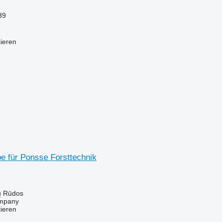
39
tieren
e für Ponsse Forsttechnik
ų Rūdos
mpany
tieren