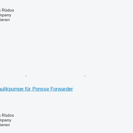
ų Rūdos
mpany
tieren
ulikpumpe für Ponsse Forwarder
ų Rūdos
mpany
tieren