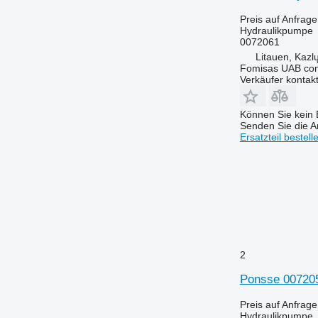
Preis auf Anfrage
Hydraulikpumpe
0072061
Litauen, Kazl
Fomisas UAB co
Verkäufer kontak
Können Sie kein E
Senden Sie die An
Ersatzteil bestell
2
Ponsse 007205
Preis auf Anfrage
Hydraulikpumpe