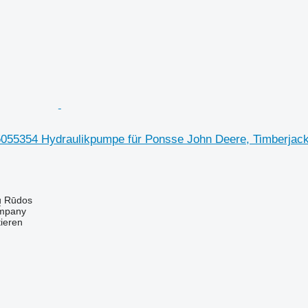
5055354 Hydraulikpumpe für Ponsse John Deere, Timberjack
ų Rūdos
mpany
tieren