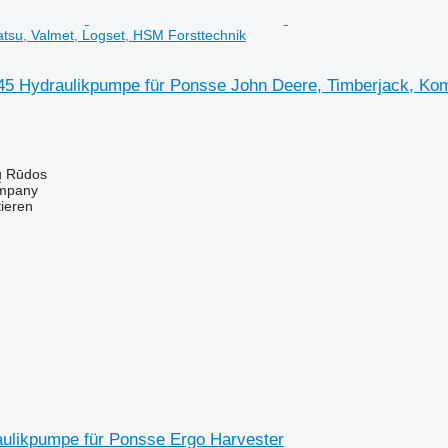
tsu, Valmet, Logset, HSM Forsttechnik
5 Hydraulikpumpe für Ponsse John Deere, Timberjack, Kom
ų Rūdos
mpany
tieren
ulikpumpe für Ponsse Ergo Harvester