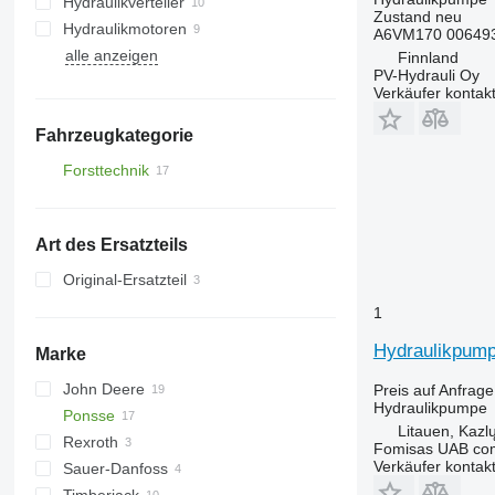
Hydraulikverteiler
Zustand
neu
Hydraulikmotoren
A6VM170 00649
alle anzeigen
Finnland
PV-Hydrauli Oy
Verkäufer kontak
Fahrzeugkategorie
Forsttechnik
Forwarder
Harvester
Art des Ersatzteils
Original-Ersatzteil
1
Hydraulikpump
Marke
John Deere
Preis auf Anfrage
Hydraulikpumpe
Ponsse
1070 E
Litauen, Kazl
Rexroth
1110
Ergo
Fomisas UAB co
Verkäufer kontak
Sauer-Danfoss
1170 E
Fox
Ergo 6w