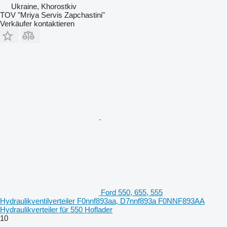
Ukraine, Khorostkiv
TOV "Mriya Servis Zapchastini"
Verkäufer kontaktieren
Ford 550, 655, 555
Hydraulikventilverteiler F0nnf893aa, D7nnf893a F0NNF893AA
Hydraulikverteiler für 550 Hoflader
10