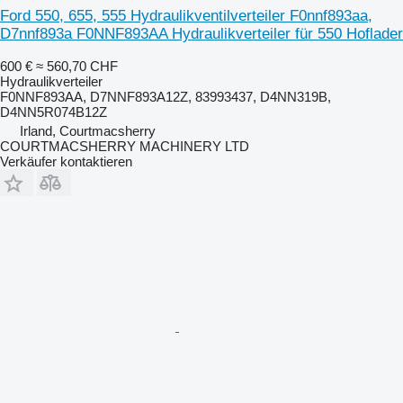
Ford 550, 655, 555 Hydraulikventilverteiler F0nnf893aa,
D7nnf893a F0NNF893AA Hydraulikverteiler für 550 Hoflader
600 €
≈ 560,70 CHF
Hydraulikverteiler
F0NNF893AA, D7NNF893A12Z, 83993437, D4NN319B,
D4NN5R074B12Z
Irland, Courtmacsherry
COURTMACSHERRY MACHINERY LTD
Verkäufer kontaktieren