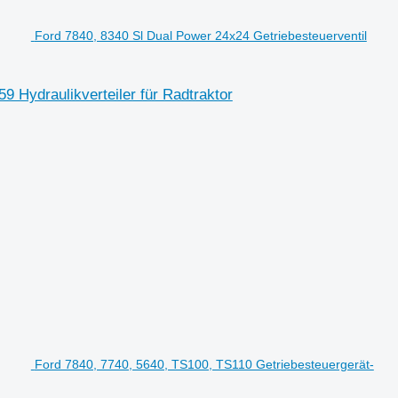
Ford 7840, 8340 Sl Dual Power 24x24 Getriebesteuerventil
 Hydraulikverteiler für Radtraktor
Ford 7840, 7740, 5640, TS100, TS110 Getriebesteuergerät-