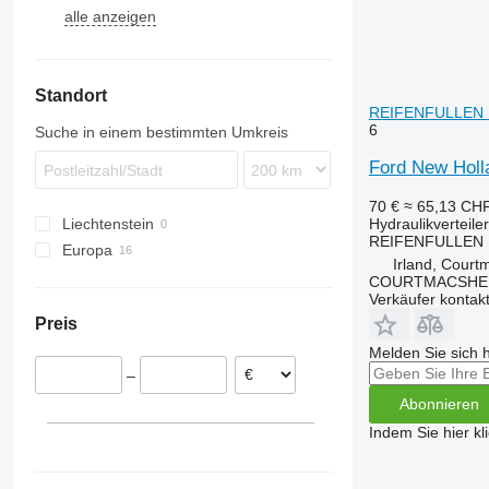
alle anzeigen
Optum
8340
6120
3085
G-series
NLX 1024
Puma
E-series
6145
5611
T-series
Steiger
F-series
6400
5612
TG
Standort
TW
7820
6150
TM
REIFENFULLEN Hyd
8130
6180
TS
TW10
6
Suche in einem bestimmten Umkreis
6260
TW15
Ford New Holla
6465
TW20
7274
70 €
≈ 65,13 CH
Hydraulikverteiler
Liechtenstein
7719
REIFENFULLEN
Europa
8110
Irland, Court
Irland
8140
COURTMACSHER
Verkäufer kontak
Dänemark
Preis
Melden Sie sich 
–
Abonnieren
Indem Sie hier kl