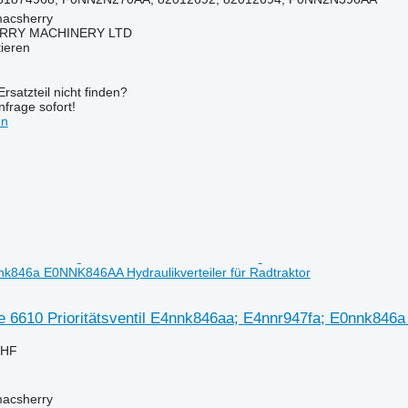
macsherry
RY MACHINERY LTD
tieren
rsatzteil nicht finden?
frage sofort!
en
k846a E0NNK846AA Hydraulikverteiler für Radtraktor
e 6610 Prioritätsventil E4nnk846aa; E4nnr947fa; E0nnk846a
CHF
macsherry