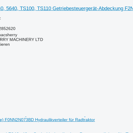
40, 5640, TS100, TS110 Getriebesteuergerät-Abdeckung F2N
F
2852620
macsherry
RY MACHINERY LTD
tieren
ile) F0NN2N073BD Hydraulikverteiler für Radtraktor