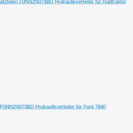
atzteile) F0NN2N073BD Hydraulikverteiler für Radtraktor
F0NN2N073BD Hydraulikverteiler für Ford 7840