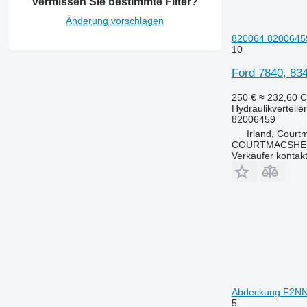
Vermissen Sie bestimmte Filter?
Änderung vorschlagen
820064 82006459 
10
Ford 7840, 834
250 €
≈ 232,60 
Hydraulikverteiler
82006459
Irland, Court
COURTMACSHER
Verkäufer kontak
Abdeckung F2NN7
5