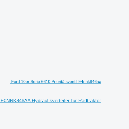
Ford 10er Serie 6610 Prioritätsventil E4nnk846aa;
 E0NNK846AA Hydraulikverteiler für Radtraktor