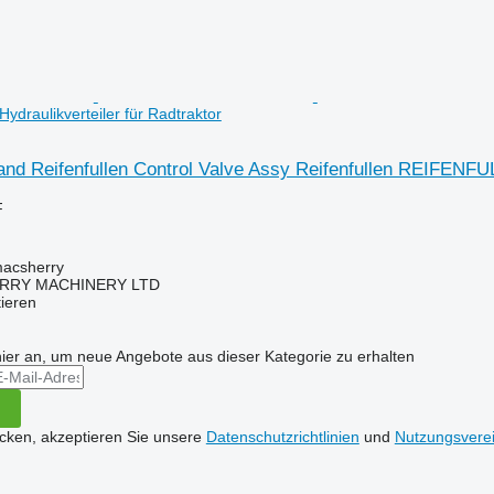
raulikverteiler für Radtraktor
nd Reifenfullen Control Valve Assy Reifenfullen REIFENFUL
F
macsherry
RY MACHINERY LTD
tieren
hier an, um neue Angebote aus dieser Kategorie zu erhalten
icken, akzeptieren Sie unsere
Datenschutzrichtlinien
und
Nutzungsvere