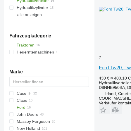
Hydraulikverteiler
Hydraulikzylinder
alle anzeigen
Fahrzeugkategorie
Traktoren
Heuerntemaschinen
Radtraktoren
7
Hoflader
Ford Tw20, Tw
Marke
430 €
≈ 400,10 
Hydraulikverteiler
D8NNB950BA, D
Case IH
Irland, Court
COURTMACSHER
Claas
CVX
Verkäufer kontak
Ford
MX
Ares
F-series
John Deere
MXM
Arion
Vario
6600
Fastrac
Massey Ferguson
MXU
Axion
6610
6M
M-series
New Holland
Maxxum
6640
6R
3060