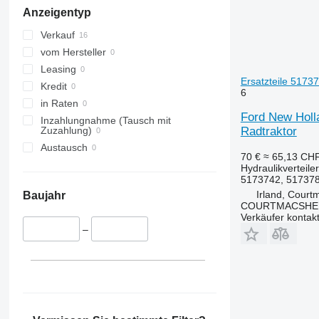
Anzeigentyp
Verkauf
vom Hersteller
Leasing
Ersatzteile 5173
Kredit
6
in Raten
Ford New Holla
Inzahlungnahme (Tausch mit
Radtraktor
Zuzahlung)
Austausch
70 €
≈ 65,13 CH
Hydraulikverteiler
5173742, 51737
Irland, Court
Baujahr
COURTMACSHER
Verkäufer kontak
–