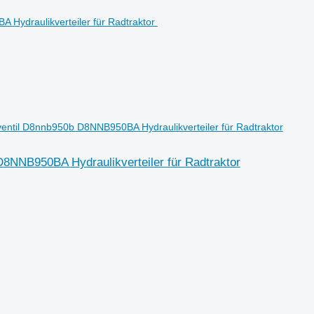
ventil D8nnb950b D8NNB950BA Hydraulikverteiler für Radtraktor
D8NNB950BA Hydraulikverteiler für Radtraktor