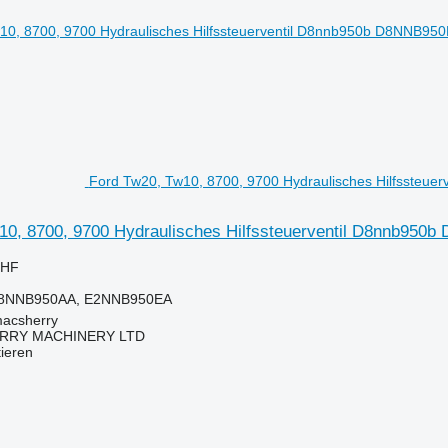
Ford Tw20, Tw10, 8700, 9700 Hydraulisches Hilfssteuer
10, 8700, 9700 Hydraulisches Hilfssteuerventil D8nnb950b 
CHF
8NNB950AA, E2NNB950EA
macsherry
RY MACHINERY LTD
tieren