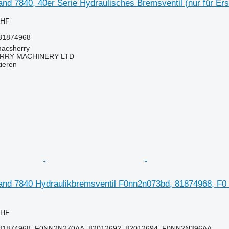
nd 7840, 40er Serie Hydraulisches Bremsventil (nur für Ers
CHF
81874968
macsherry
RY MACHINERY LTD
tieren
and 7840 Hydraulikbremsventil F0nn2n073bd, 81874968, F0 
CHF
1874968, F0NN2N270AA, 82012692, 82012694, F0NN2N396AA