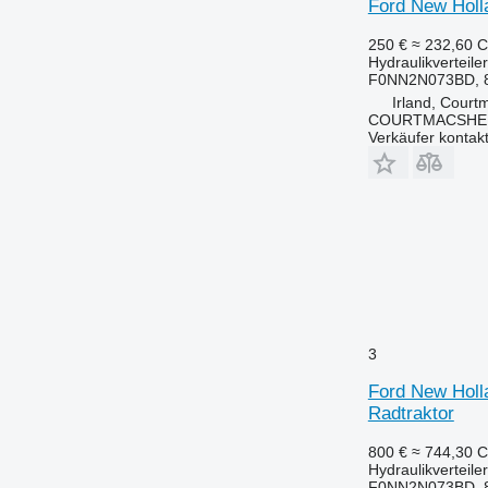
Ford New Holla
250 €
≈ 232,60 
Hydraulikverteiler
F0NN2N073BD, 
Irland, Court
COURTMACSHER
Verkäufer kontak
3
Ford New Holl
Radtraktor
800 €
≈ 744,30 
Hydraulikverteiler
F0NN2N073BD, 8