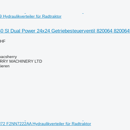
Hydraulikverteiler für Radtraktor
0 Sl Dual Power 24x24 Getriebesteuerventil 820064 82006459
CHF
macsherry
RY MACHINERY LTD
tieren
2 F2NN7222AA Hydraulikverteiler für Radtraktor