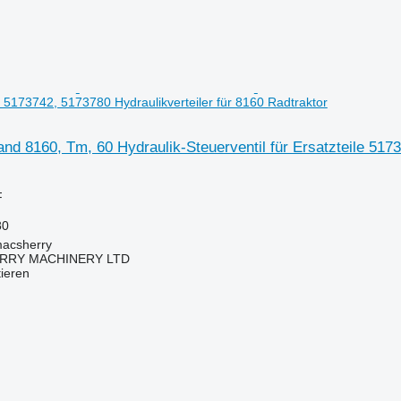
7 5173742, 5173780 Hydraulikverteiler für 8160 Radtraktor
nd 8160, Tm, 60 Hydraulik-Steuerventil für Ersatzteile 517
F
80
macsherry
RY MACHINERY LTD
tieren