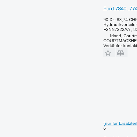
Ford 7840, 77
90 €
≈ 83,74 CH
Hydraulikverteiler
F2NN7222AA , 8
Irland, Court
COURTMACSHER
Verkäufer kontak
(nur für Ersatzte
6