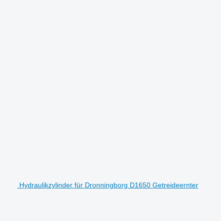
Hydraulikzylinder für Dronningborg D1650 Getreideernter