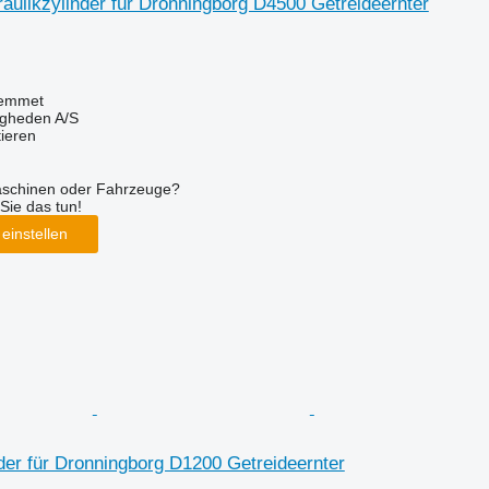
ulikzylinder für Dronningborg D4500 Getreideernter
emmet
ingheden A/S
tieren
aschinen oder Fahrzeuge?
Sie das tun!
einstellen
der für Dronningborg D1200 Getreideernter