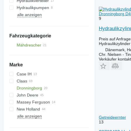
Hydraulikverteiler
Hydraulikpumpen
Dronningborg D4
alle anzeigen
9
Hydraulikzylin
Fahrzeugkategorie
Preis auf Anfrage
Hydraulikzylinder
Mähdrescher
Dänemark, H
Getreideernter
Chr. Nielsen - T
Verkäufer kontak
Marke
Case IH
Claas
2388
Dronningborg
8010
Dominator
M series
John Deere
STX
Lexion
D-series
806
Massey Ferguson
Mega
965
Big X
3650
D1200
New Holland
Mercator
2066
34
alle anzeigen
4040
40
CR
Getreideernter
13
9500
50
CX
9780
7274
FX