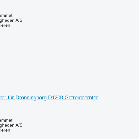
emmet
ingheden A/S
tieren
der für Dronningborg D1200 Getreideernter
emmet
ingheden A/S
tieren