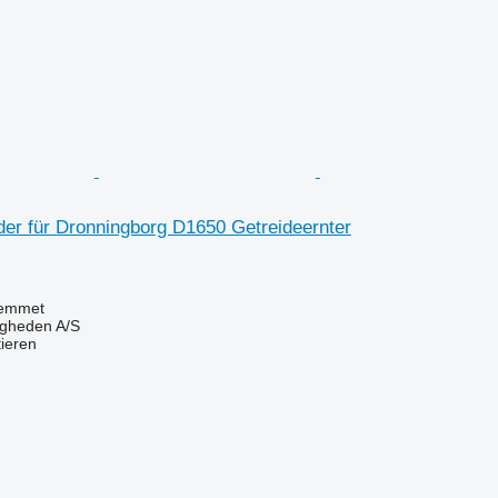
der für Dronningborg D1650 Getreideernter
emmet
ingheden A/S
tieren