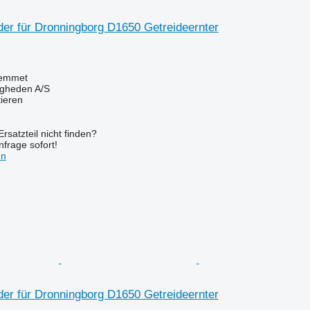
der für Dronningborg D1650 Getreideernter
emmet
ingheden A/S
tieren
rsatzteil nicht finden?
frage sofort!
en
der für Dronningborg D1650 Getreideernter