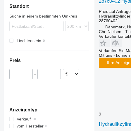
28760402 Hydra
Standort
S-series
7278
TF
Preis auf Anfrage
T-series
TX
Hydraulikzylinder
Suche in einem bestimmten Umkreis
28760402
Dänemark, H
Chr. Nielsen - T
Verkäufer kontak
Liechtenstein
Verkaufen Sie M
Mit uns - können 
Preis
Ihre Anzeige 
–
Anzeigentyp
9
Verkauf
Hydraulikzylin
vom Hersteller