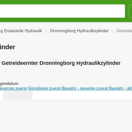
g Ersatzteile Hydraulik
Dronningborg Hydraulikzylinder
Getreid
inder
:
Getreideernter Dronningborg Hydraulikzylinder
igendatum
euerste zuerst
Günstigste zuerst
Baujahr - neueste zuerst
Baujahr - äl