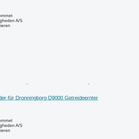
emmet
ingheden A/S
tieren
der für Dronningborg D9000 Getreideernter
emmet
ingheden A/S
tieren