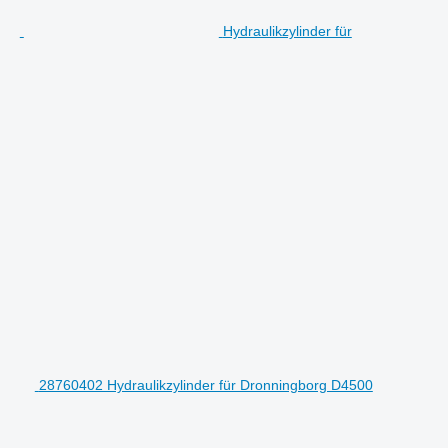
Hydraulikzylinder für
28760402 Hydraulikzylinder für Dronningborg D4500