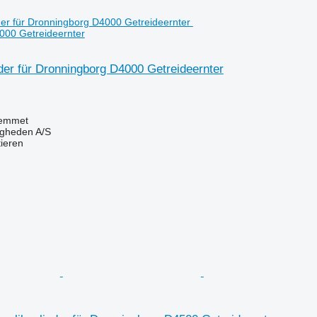
000 Getreideernter
der für Dronningborg D4000 Getreideernter
emmet
ingheden A/S
tieren