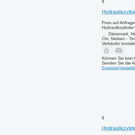
9
Hydraulikzylin
Preis auf Anfrage
Hydraulikzylinder
Dänemark, H
Chr. Nielsen - T
Verkäufer kontak
Können Sie kein E
Senden Sie die An
Ersatzteil bestell
8
Hydraulikzylin