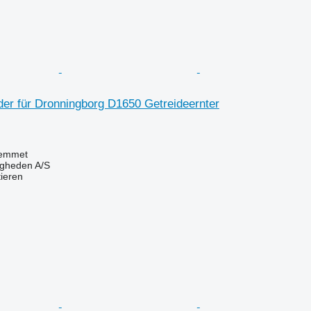
der für Dronningborg D1650 Getreideernter
emmet
ingheden A/S
tieren