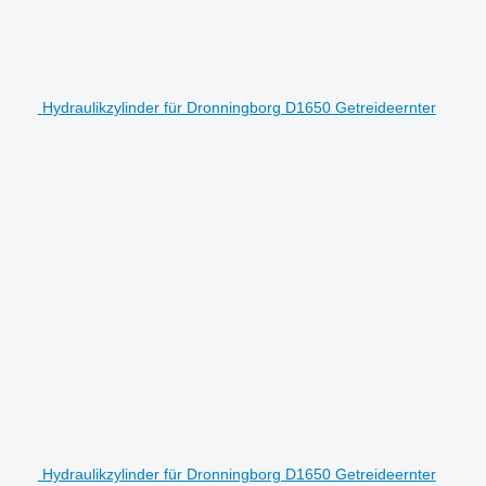
Hydraulikzylinder für Dronningborg D1650 Getreideernter
Hydraulikzylinder für Dronningborg D1650 Getreideernter