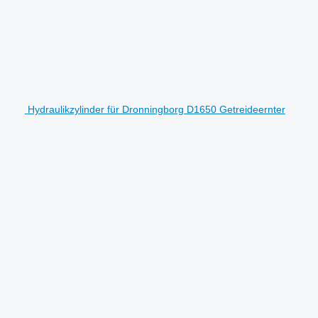
Hydraulikzylinder für Dronningborg D1650 Getreideernter