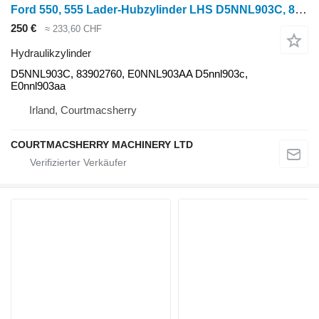
Ford 550, 555 Lader-Hubzylinder LHS D5NNL903C, 83902760, E0NNL903AA, 77 Hydraulikzylinder für Ford 550 Radtraktor
250 €
≈ 233,60 CHF
Hydraulikzylinder
D5NNL903C, 83902760, E0NNL903AA D5nnl903c,
E0nnl903aa
Irland, Courtmacsherry
COURTMACSHERRY MACHINERY LTD