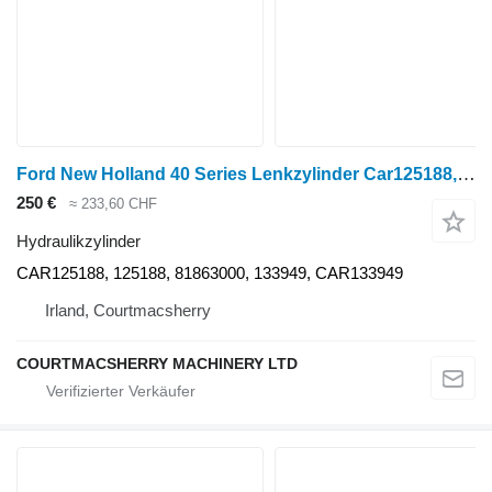
Ford New Holland 40 Series Lenkzylinder Car125188, 125188, 81863000, CAR125188 Hydraulikzylinder für Radtraktor
250 €
≈ 233,60 CHF
Hydraulikzylinder
CAR125188, 125188, 81863000, 133949, CAR133949
Irland, Courtmacsherry
COURTMACSHERRY MACHINERY LTD