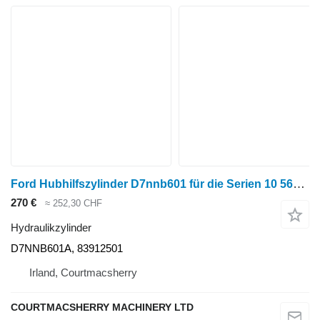
Ford Hubhilfszylinder D7nnb601 für die Serien 10 5610, 6600, 7600, 7610 D7NNB601A Hydraulikzylinder für Kompakttraktor
270 €
≈ 252,30 CHF
Hydraulikzylinder
D7NNB601A, 83912501
Irland, Courtmacsherry
COURTMACSHERRY MACHINERY LTD