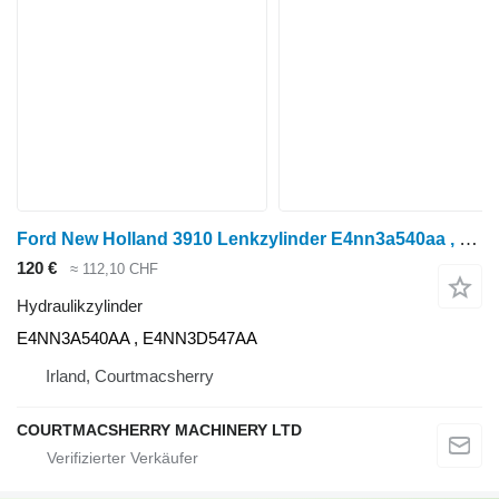
Ford New Holland 3910 Lenkzylinder E4nn3a540aa , E4nn3d547aa E4NN3A540AA Hydraulikzylinder für Ford 3910 Radtraktor
120 €
≈ 112,10 CHF
Hydraulikzylinder
E4NN3A540AA , E4NN3D547AA
Irland, Courtmacsherry
COURTMACSHERRY MACHINERY LTD