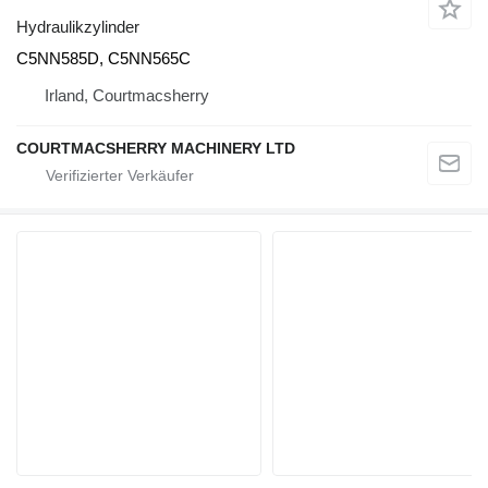
Hydraulikzylinder
C5NN585D, C5NN565C
Irland, Courtmacsherry
COURTMACSHERRY MACHINERY LTD