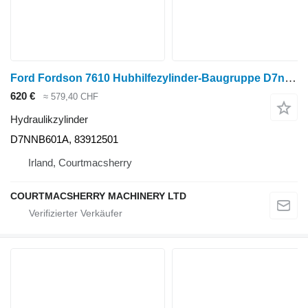
Ford Fordson 7610 Hubhilfezylinder-Baugruppe D7nnb601a, 83912501, D6 D7NNB601A Hydraulikzylinder für Traktor
620 €
≈ 579,40 CHF
Hydraulikzylinder
D7NNB601A, 83912501
Irland, Courtmacsherry
COURTMACSHERRY MACHINERY LTD