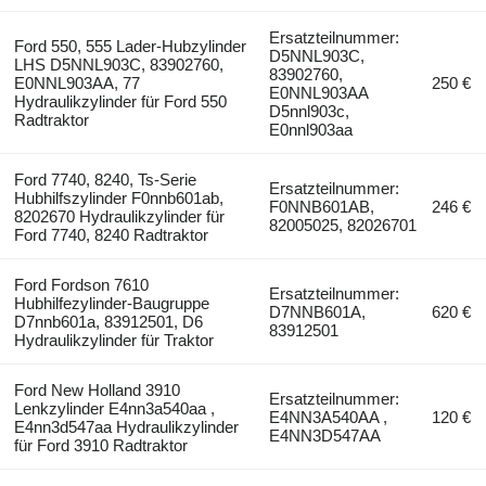
Ersatzteilnummer:
Ford 550, 555 Lader-Hubzylinder
D5NNL903C,
LHS D5NNL903C, 83902760,
83902760,
E0NNL903AA, 77
250 €
E0NNL903AA
Hydraulikzylinder für Ford 550
D5nnl903c,
Radtraktor
E0nnl903aa
Ford 7740, 8240, Ts-Serie
Ersatzteilnummer:
Hubhilfszylinder F0nnb601ab,
F0NNB601AB,
246 €
8202670 Hydraulikzylinder für
82005025, 82026701
Ford 7740, 8240 Radtraktor
Ford Fordson 7610
Ersatzteilnummer:
Hubhilfezylinder-Baugruppe
D7NNB601A,
620 €
D7nnb601a, 83912501, D6
83912501
Hydraulikzylinder für Traktor
Ford New Holland 3910
Ersatzteilnummer:
Lenkzylinder E4nn3a540aa ,
E4NN3A540AA ,
120 €
E4nn3d547aa Hydraulikzylinder
E4NN3D547AA
für Ford 3910 Radtraktor