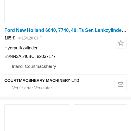
Ford New Holland 6640, 7740, 40, Ts Ser. Lenkzylinder E9nn3a540b E9NN3A540BC Hydraulikzylinder für Radtraktor
165 €
≈ 154,20 CHF
Hydraulikzylinder
E9NN3A540BC, 82037177
Irland, Courtmacsherry
COURTMACSHERRY MACHINERY LTD