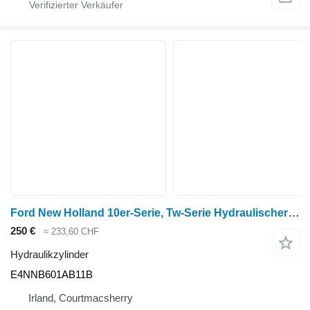
Ford New Holland 10er-Serie, Tw-Serie Hydraulischer Hubzylinder E4nnb E4NNB601AB11B Hydraulikzylinder für Radtraktor
250 €
≈ 233,60 CHF
Hydraulikzylinder
E4NNB601AB11B
Irland, Courtmacsherry