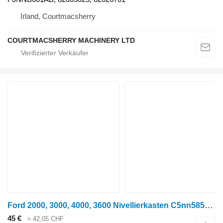
Irland, Courtmacsherry
COURTMACSHERRY MACHINERY LTD
Ford 2000, 3000, 4000, 3600 Nivellierkasten C5nn585d, C5nn565c, 8392489 C5NN585D Hydraulikzylinder für Ford 2000, 3000, 4000, 3600 Radtraktor
45 €
≈ 42,05 CHF