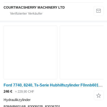
COURTMACSHERRY MACHINERY LTD
Ford 7740, 8240, Ts-Serie Hubhilfszylinder F0nnb601ab, 8202670 F0NNB601AB Hydraulikzylinder für Ford 7740, 8240 Radtraktor
246 €
≈ 229,90 CHF
Hydraulikzylinder
F0NNB601AB, 82005025, 82026701