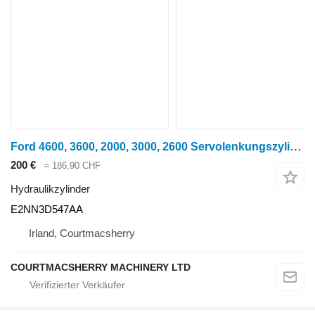
Ford 4600, 3600, 2000, 3000, 2600 Servolenkungszylinder E2nn3d547aa E2NN3D547AA Hydraulikzylinder für Radtraktor
200 €
≈ 186,90 CHF
Hydraulikzylinder
E2NN3D547AA
Irland, Courtmacsherry
COURTMACSHERRY MACHINERY LTD