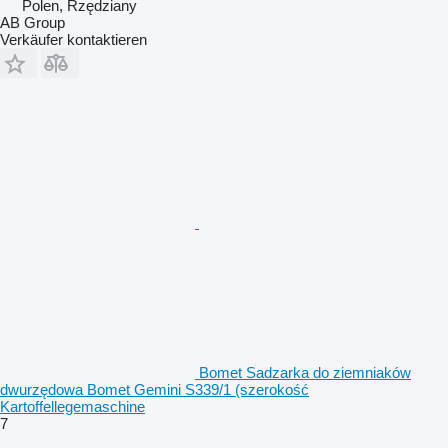
Polen, Rzędziany
AB Group
Verkäufer kontaktieren
Bomet Sadzarka do ziemniaków
dwurzędowa Bomet Gemini S339/1 (szerokość
Kartoffellegemaschine
7