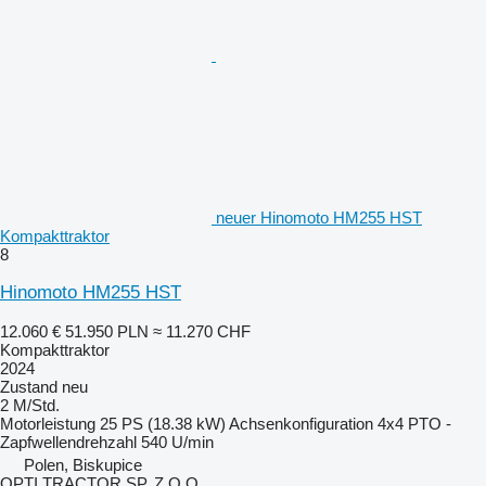
neuer Hinomoto HM255 HST
Kompakttraktor
8
Hinomoto HM255 HST
12.060 €
51.950 PLN
≈ 11.270 CHF
Kompakttraktor
2024
Zustand
neu
2 M/Std.
Motorleistung
25 PS (18.38 kW)
Achsenkonfiguration
4x4
PTO -
Zapfwellendrehzahl
540 U/min
Polen, Biskupice
OPTI TRACTOR SP. Z O.O.