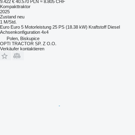
9.422 €
40.570 PLN
≈ 8.805 CHF
Kompakttraktor
2025
Zustand
neu
1 M/Std.
Euro
Euro 5
Motorleistung
25 PS (18.38 kW)
Kraftstoff
Diesel
Achsenkonfiguration
4x4
Polen, Biskupice
OPTI TRACTOR SP. Z O.O.
Verkäufer kontaktieren