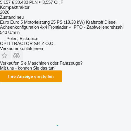
9.157 €
39.430 PLN
≈ 8.557 CHF
Kompakttraktor
2026
Zustand
neu
Euro
Euro 5
Motorleistung
25 PS (18.38 kW)
Kraftstoff
Diesel
Achsenkonfiguration
4x4
Frontlader
✓
PTO - Zapfwellendrehzahl
540 U/min
Polen, Biskupice
OPTI TRACTOR SP. Z O.O.
Verkäufer kontaktieren
Verkaufen Sie Maschinen oder Fahrzeuge?
Mit uns - können Sie das tun!
Ihre Anzeige einstellen