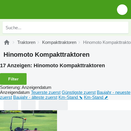
Traktoren
Kompakttraktoren
Hinomoto Kompakttrakto
Hinomoto Kompakttraktoren
17 Anzeigen:
Hinomoto Kompakttraktoren
Filter
Sortierung
:
Anzeigendatum
Anzeigendatum
Teuerste zuerst
Günstigste zuerst
Baujahr - neueste
zuerst
Baujahr - älteste zuerst
Km-Stand ⬊
Km-Stand ⬈