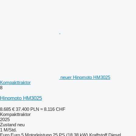
neuer Hinomoto HM3025
Kompakttraktor
8
Hinomoto HM3025
8.685 €
37.400 PLN
≈ 8.116 CHF
Kompakttraktor
2025
Zustand
neu
1 M/Std.
Euro
Euro 5
Motorleistung
25 PS (18.38 kW)
Kraftstoff
Diesel