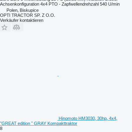
Achsenkonfiguration
4x4
PTO - Zapfwellendrehzahl
540 U/min
Polen, Biskupice
OPTI TRACTOR SP. Z O.O.
Verkäufer kontaktieren
Hinomoto HM3030, 30hp, 4x4,
"GREAT edition " GRAY Kompakttraktor
8