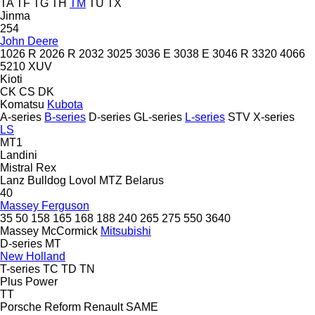
TA
TF
TG
TH
TM
TU
TX
Jinma
254
John Deere
1026 R
2026 R
2032
3025
3036 E
3038 E
3046 R
3320
4066
5210
XUV
Kioti
CK
CS
DK
Komatsu
Kubota
A-series
B-series
D-series
GL-series
L-series
STV
X-series
LS
MT1
Landini
Mistral
Rex
Lanz Bulldog
Lovol
MTZ Belarus
40
Massey Ferguson
35
50
158
165
168
188
240
265
275
550
3640
Massey
McCormick
Mitsubishi
D-series
MT
New Holland
T-series
TC
TD
TN
Plus Power
TT
Porsche
Reform
Renault
SAME