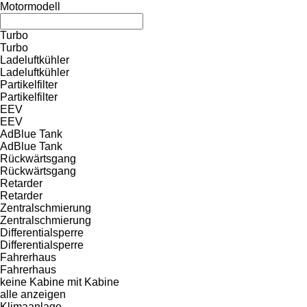
Motormodell
Turbo
Turbo
Ladeluftkühler
Ladeluftkühler
Partikelfilter
Partikelfilter
EEV
EEV
AdBlue Tank
AdBlue Tank
Rückwärtsgang
Rückwärtsgang
Retarder
Retarder
Zentralschmierung
Zentralschmierung
Differentialsperre
Differentialsperre
Fahrerhaus
Fahrerhaus
keine Kabine
mit Kabine
alle anzeigen
Klimaanlage