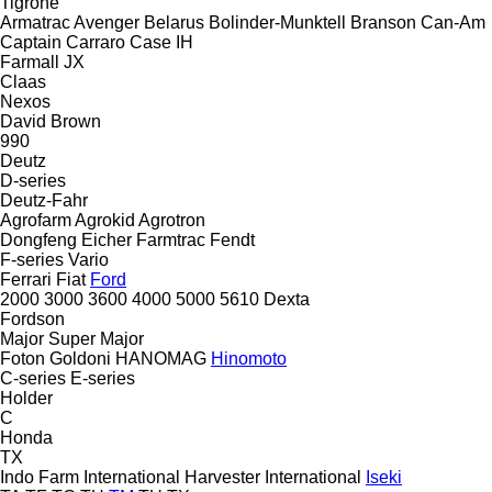
Tigrone
Armatrac
Avenger
Belarus
Bolinder-Munktell
Branson
Can-Am
Captain
Carraro
Case IH
Farmall
JX
Claas
Nexos
David Brown
990
Deutz
D-series
Deutz-Fahr
Agrofarm
Agrokid
Agrotron
Dongfeng
Eicher
Farmtrac
Fendt
F-series
Vario
Ferrari
Fiat
Ford
2000
3000
3600
4000
5000
5610
Dexta
Fordson
Major
Super Major
Foton
Goldoni
HANOMAG
Hinomoto
C-series
E-series
Holder
C
Honda
TX
Indo Farm
International Harvester
International
Iseki