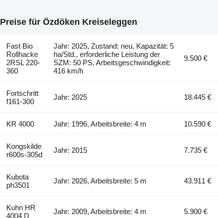
Preise für Özdöken Kreiseleggen
Fast Bio
Jahr: 2025, Zustand: neu, Kapazität: 5
Rollhacke
ha/Std., erforderliche Leistung der
9.500 €
2RSL 220-
SZM: 50 PS, Arbeitsgeschwindigkeit:
360
416 km/h
Fortschritt
Jahr: 2025
18.445 €
f161-300
KR 4000
Jahr: 1996, Arbeitsbreite: 4 m
10.590 €
Kongskilde
Jahr: 2015
7.735 €
r600s-305d
Kubota
Jahr: 2026, Arbeitsbreite: 5 m
43.911 €
ph3501
Kuhn HR
Jahr: 2009, Arbeitsbreite: 4 m
5.900 €
4004 D