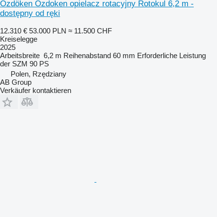
Özdöken Ozdoken opielacz rotacyjny Rotokul 6,2 m -
dostępny od ręki
12.310 €
53.000 PLN
≈ 11.500 CHF
Kreiselegge
2025
Arbeitsbreite
6,2 m
Reihenabstand
60 mm
Erforderliche Leistung
der SZM
90 PS
Polen, Rzędziany
AB Group
Verkäufer kontaktieren