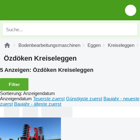
Bodenbearbeitungsmaschinen
Eggen
Kreiseleggen
Özdöken Kreiseleggen
5 Anzeigen:
Özdöken Kreiseleggen
Filter
Sortierung
:
Anzeigendatum
Anzeigendatum
Teuerste zuerst
Günstigste zuerst
Baujahr - neueste
zuerst
Baujahr - älteste zuerst