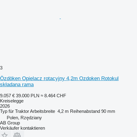
3
Özdöken Opielacz rotacyjny 4,2m Ozdoken Rotokul
składana rama
9.057 €
39.000 PLN
≈ 8.464 CHF
Kreiselegge
2026
Typ
für Traktor
Arbeitsbreite
4,2 m
Reihenabstand
90 mm
Polen, Rzędziany
AB Group
Verkäufer kontaktieren