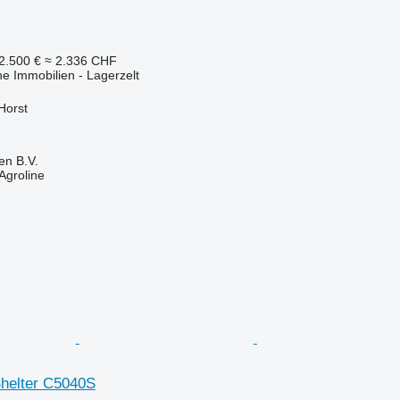
2.500 €
≈ 2.336 CHF
he Immobilien - Lagerzelt
Horst
en B.V.
Agroline
helter C5040S