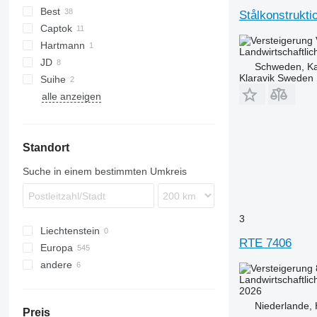
Best
Stålkonstrukt
Captok
Hartmann
CK
Landwirtschaftlic
JD
Schweden, Ka
Klaravik Sweden
Suihe
alle anzeigen
Standort
Suche in einem bestimmten Umkreis
3
Liechtenstein
RTE 7406
Europa
andere
Vereinigtes Königreich
Landwirtschaftlic
Deutschland
Ukraine
2026
Spanien
Niederlande, 
Preis
Rumänien