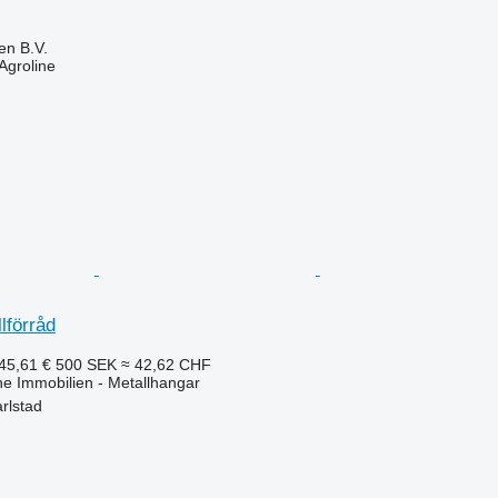
en B.V.
Agroline
lförråd
45,61 €
500 SEK
≈ 42,62 CHF
he Immobilien - Metallhangar
rlstad