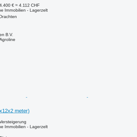
4.400 €
≈ 4.112 CHF
he Immobilien - Lagerzelt
 Drachten
en B.V.
Agroline
x12x2 meter)
Versteigerung
he Immobilien - Lagerzelt