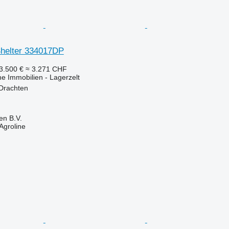
helter 334017DP
3.500 €
≈ 3.271 CHF
he Immobilien - Lagerzelt
 Drachten
en B.V.
Agroline