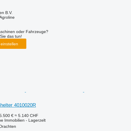
en B.V.
Agroline
aschinen oder Fahrzeuge?
Sie das tun!
einstellen
helter 4010020R
5.500 €
≈ 5.140 CHF
he Immobilien - Lagerzelt
 Drachten