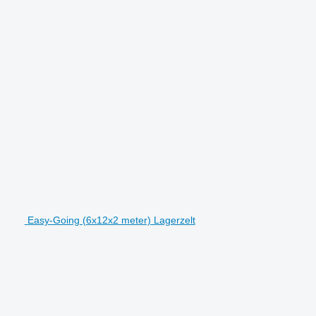
Easy-Going (6x12x2 meter) Lagerzelt