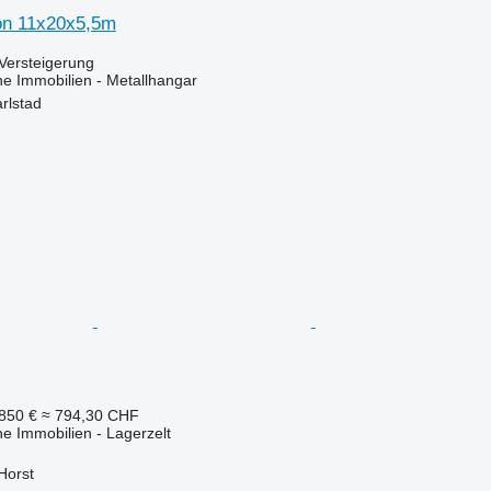
ion 11x20x5,5m
Versteigerung
he Immobilien - Metallhangar
rlstad
850 €
≈ 794,30 CHF
he Immobilien - Lagerzelt
Horst