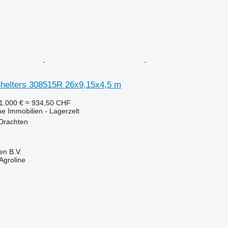
helters 308515R 26x9,15x4,5 m
1.000 €
≈ 934,50 CHF
he Immobilien - Lagerzelt
 Drachten
en B.V.
Agroline