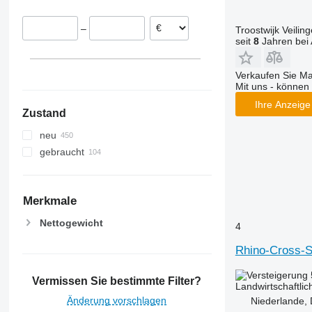
Niederlande
–
Troostwijk Veiling
Belgien
seit
8
Jahren bei 
Litauen
Schweden
Verkaufen Sie M
alle anzeigen
Mit uns - können 
Ihre Anzeige 
Zustand
neu
gebraucht
Merkmale
Nettogewicht
4
Rhino-Cross-S
Vermissen Sie bestimmte Filter?
Landwirtschaftlic
Änderung vorschlagen
Niederlande,