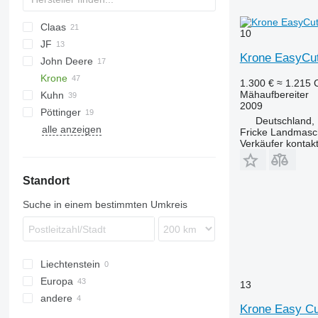
Claas
10
JF
Direct Disc
SM
Slicer
Krone EasyCu
John Deere
Disco
Krone
331
1.300 €
≈ 1.215
Mähaufbereiter
Kuhn
530
AMT
2009
Pöttinger
730
Easycut
FC
Splendimo
MU
AMT 323
Deutschland,
alle anzeigen
990
Cat
KDD
R-series
Extra
Easycut 28
Fricke Landmas
Verkäufer kontak
F-series
Novacat
Easycut 280
M-series
Easycut 320
Standort
Easycut 400
Easycut 3200
Suche in einem bestimmten Umkreis
Easycut 3210
Easycut 6210
Easycut 9140
Liechtenstein
Europa
13
andere
Deutschland
Krone Easy Cu
Frankreich
Ukraine