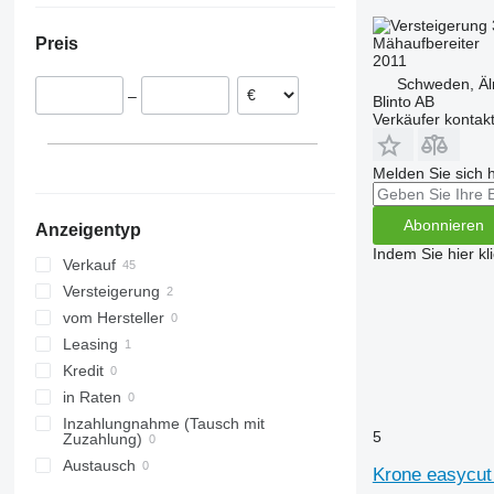
Niederlande
Mähaufbereiter
Preis
Litauen
2011
Schweden
Schweden, Äl
–
Blinto AB
Tschechien
Verkäufer kontak
Polen
Melden Sie sich 
Abonnieren
Anzeigentyp
Indem Sie hier kl
Verkauf
Versteigerung
vom Hersteller
Leasing
Kredit
in Raten
Inzahlungnahme (Tausch mit
5
Zuzahlung)
Austausch
Krone easycut