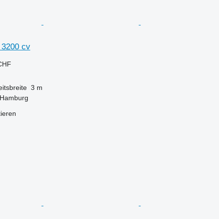
 3200 cv
 CHF
itsbreite
3 m
 Hamburg
tieren