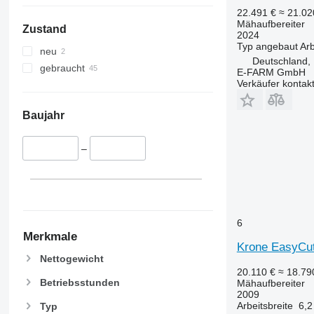
22.491 €
≈ 21.0
Mähaufbereiter
Zustand
2024
Typ
angebaut
Arb
neu
Deutschland,
gebraucht
E-FARM GmbH
Verkäufer kontak
Baujahr
–
6
Merkmale
Krone EasyCu
Nettogewicht
20.110 €
≈ 18.7
Betriebsstunden
Mähaufbereiter
2009
Arbeitsbreite
6,2
Typ