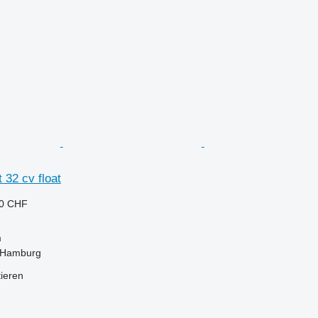
 32 cv float
50 CHF
m
 Hamburg
tieren