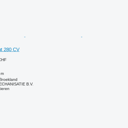
t 280 CV
 CHF
 m
Broekland
HANISATIE B.V.
tieren