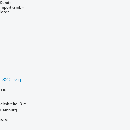
 Kunde
t-Import GmbH
tieren
t 320 cv q
 CHF
eitsbreite
3 m
 Hamburg
tieren