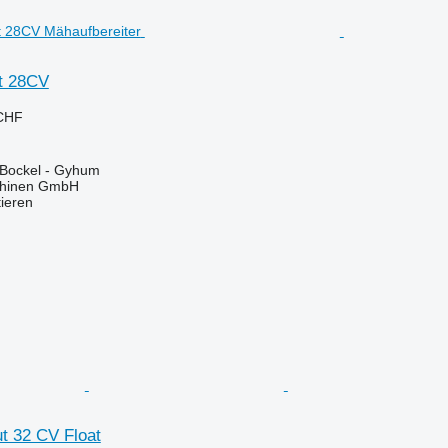
t 28CV
 CHF
 Bockel - Gyhum
chinen GmbH
tieren
t 32 CV Float