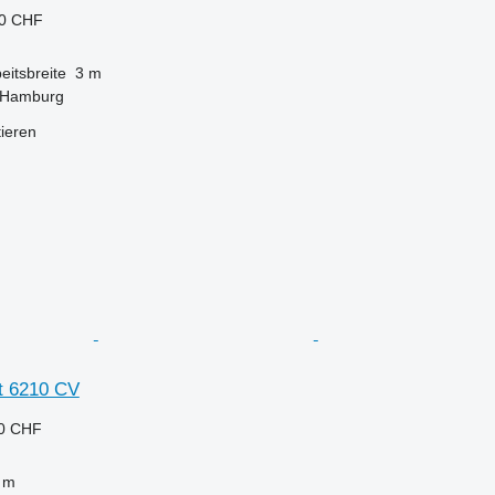
20 CHF
eitsbreite
3 m
 Hamburg
tieren
t 6210 CV
90 CHF
 m