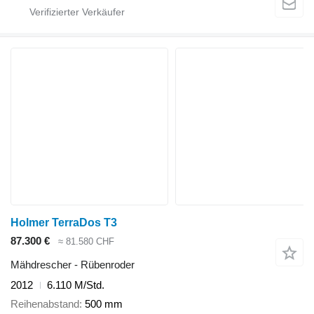
Holmer TerraDos T3
87.300 €
≈ 81.580 CHF
Mähdrescher - Rübenroder
2012
6.110 M/Std.
Reihenabstand
500 mm