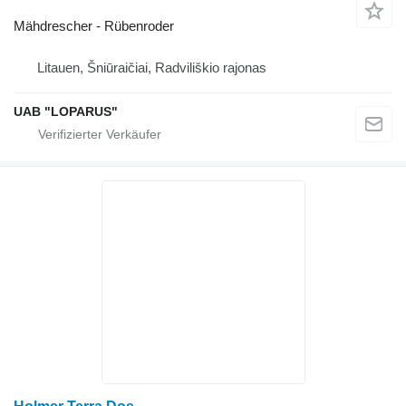
Mähdrescher - Rübenroder
Litauen, Šniūraičiai, Radviliškio rajonas
UAB "LOPARUS"