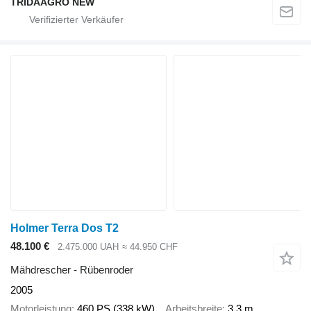
TRIDAAGRO NEW
Holmer Terra Dos T2
48.100 €
2.475.000 UAH
≈ 44.950 CHF
Mähdrescher - Rübenroder
2005
Motorleistung
460 PS (338 kW)
Arbeitsbreite
3,3 m