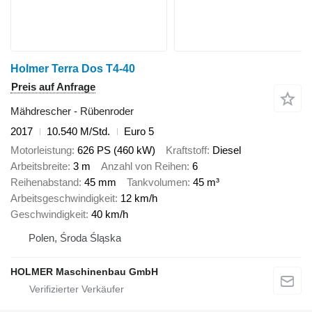
Holmer Terra Dos T4-40
Preis auf Anfrage
Mähdrescher - Rübenroder
2017
10.540 M/Std.
Euro 5
Motorleistung
626 PS (460 kW)
Kraftstoff
Diesel
Arbeitsbreite
3 m
Anzahl von Reihen
6
Reihenabstand
45 mm
Tankvolumen
45 m³
Arbeitsgeschwindigkeit
12 km/h
Geschwindigkeit
40 km/h
Polen, Środa Śląska
HOLMER Maschinenbau GmbH