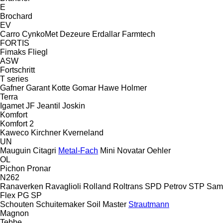
E
Brochard
EV
Carro
CynkoMet
Dezeure
Erdallar
Farmtech
FORTIS
Fimaks
Fliegl
ASW
Fortschritt
T series
Gafner
Garant Kotte
Gomar
Hawe
Holmer
Terra
Igamet
JF
Jeantil
Joskin
Komfort
Komfort 2
Kaweco
Kirchner
Kverneland
UN
Mauguin Citagri
Metal-Fach
Mini
Novatar
Oehler
OL
Pichon
Pronar
N262
Ranaverken
Ravaglioli
Rolland
Roltrans
SPD Petrov
STP
Sam
Flex
PG
SP
Schouten
Schuitemaker
Soil Master
Strautmann
Magnon
Tebbe