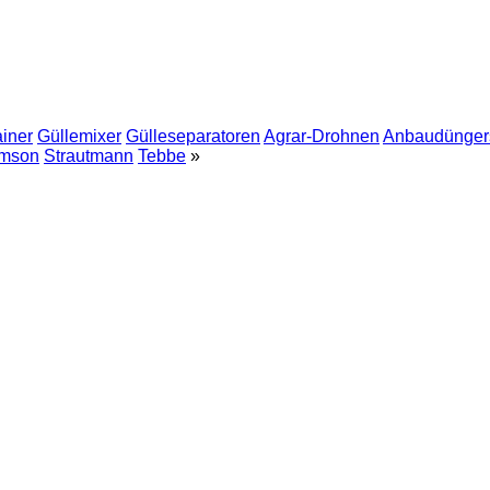
ainer
Güllemixer
Gülleseparatoren
Agrar-Drohnen
Anbaudüngers
mson
Strautmann
Tebbe
»