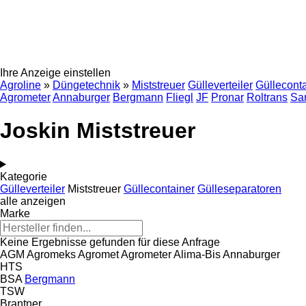
Ihre Anzeige einstellen
Agroline
»
Düngetechnik
»
Miststreuer
Gülleverteiler
Güllecont
Agrometer
Annaburger
Bergmann
Fliegl
JF
Pronar
Roltrans
Sa
Joskin Miststreuer
Kategorie
Gülleverteiler
Miststreuer
Güllecontainer
Gülleseparatoren
alle anzeigen
Marke
Keine Ergebnisse gefunden für diese Anfrage
AGM
Agromeks
Agromet
Agrometer
Alima-Bis
Annaburger
HTS
BSA
Bergmann
TSW
Brantner