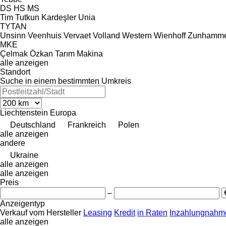
DS
HS
MS
Tim
Tutkun Kardeşler
Unia
TYTAN
Unsinn
Veenhuis
Vervaet
Volland
Western
Wienhoff
Zunhamm
MKE
Çelmak
Özkan Tarım Makina
alle anzeigen
Standort
Suche in einem bestimmten Umkreis
Liechtenstein
Europa
Deutschland
Frankreich
Polen
alle anzeigen
andere
Ukraine
alle anzeigen
alle anzeigen
Preis
–
Anzeigentyp
Verkauf
vom Hersteller
Leasing
Kredit
in Raten
Inzahlungnahme
alle anzeigen