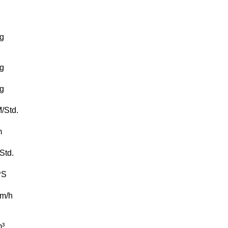
g
g
g
/Std.
m
/Std.
PS
m/h
³