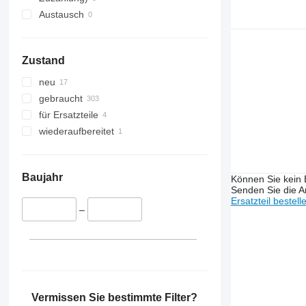
6620
Austausch
6630
6810
6820
Zustand
6910
neu
6920
gebraucht
7000
für Ersatzteile
7700
wiederaufbereitet
7800
8130
8310
Baujahr
Können Sie kein E
8330
Senden Sie die An
8345 R
Ersatzteil bestell
–
8430
8530
8600
9520
9570
Vermissen Sie bestimmte Filter?
9620