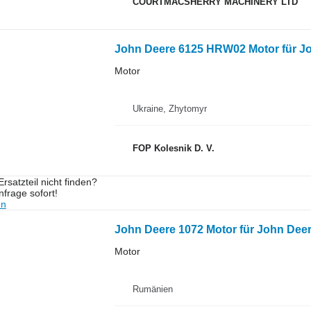
COURTMACSHERRY MACHINERY LTD
John Deere 6125 HRW02 Motor für Jo
Motor
Ukraine, Zhytomyr
FOP Kolesnik D. V.
rsatzteil nicht finden?
frage sofort!
en
John Deere 1072 Motor für John Deer
Motor
Rumänien