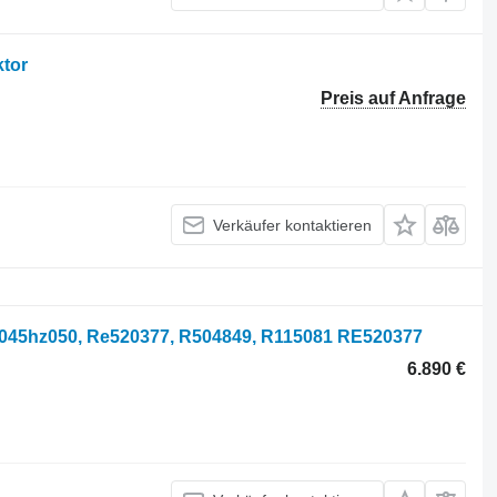
ktor
Preis auf Anfrage
Verkäufer kontaktieren
045hz050, Re520377, R504849, R115081 RE520377
6.890 €