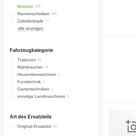
Motoren
Riemenscheiben
Zylinderköpfe
alle anzeigen
Fahrzeugkategorie
Traktoren
Mähdrescher
Radtraktoren
Heuerntemaschinen
Raupentraktoren
Getreideernter
Forsttechnik
Feldhäcksler
Hoflader
Gartentechniken
sonstige Landmaschinen
Rasentraktoren
Art des Ersatzteils
Original-Ersatzteil