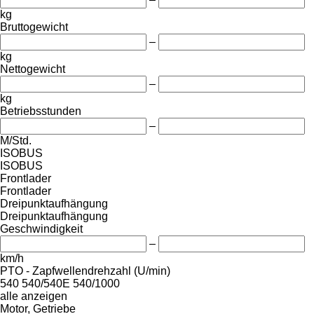
kg
Bruttogewicht
–
kg
Nettogewicht
–
kg
Betriebsstunden
–
M/Std.
ISOBUS
ISOBUS
Frontlader
Frontlader
Dreipunktaufhängung
Dreipunktaufhängung
Geschwindigkeit
–
km/h
PTO - Zapfwellendrehzahl (U/min)
540
540/540E
540/1000
alle anzeigen
Motor, Getriebe