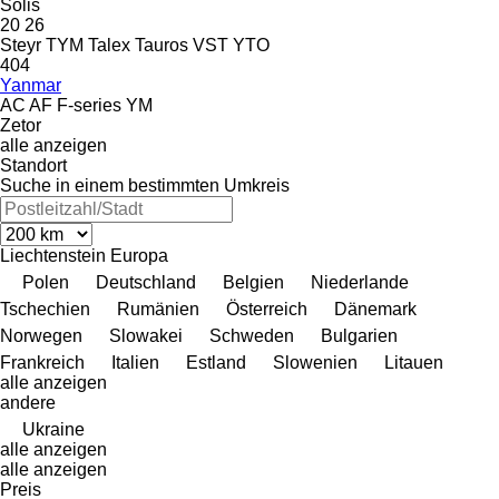
Solis
20
26
Steyr
TYM
Talex
Tauros
VST
YTO
404
Yanmar
AC
AF
F-series
YM
Zetor
alle anzeigen
Standort
Suche in einem bestimmten Umkreis
Liechtenstein
Europa
Polen
Deutschland
Belgien
Niederlande
Tschechien
Rumänien
Österreich
Dänemark
Norwegen
Slowakei
Schweden
Bulgarien
Frankreich
Italien
Estland
Slowenien
Litauen
alle anzeigen
andere
Ukraine
alle anzeigen
alle anzeigen
Preis