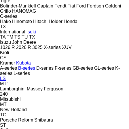
Tigre
Bolinder-Munktell
Captain
Fendt
Fiat
Ford
Fordson
Goldoni
Grillo
HANOMAG
C-series
Hako
Hinomoto
Hitachi
Holder
Honda
TX
International
Iseki
TA
TM
TS
TU
TX
Isuzu
John Deere
1026 R
2026 R
3025
X-series
XUV
Kioti
CS
Kramer
Kubota
A-series
B-series
D-series
F-series
GB-series
GL-series
K-
series
L-series
LS
MT1
Lamborghini
Massey Ferguson
240
Mitsubishi
MT
New Holland
TC
Porsche
Reform
Shibaura
ST