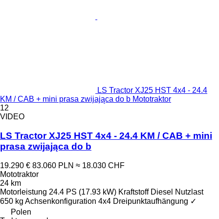
LS Tractor XJ25 HST 4x4 - 24.4
KM / CAB + mini prasa zwijająca do b Mototraktor
12
VIDEO
LS Tractor XJ25 HST 4x4 - 24.4 KM / CAB + mini
prasa zwijająca do b
19.290 €
83.060 PLN
≈ 18.030 CHF
Mototraktor
24 km
Motorleistung
24.4 PS (17.93 kW)
Kraftstoff
Diesel
Nutzlast
650 kg
Achsenkonfiguration
4x4
Dreipunktaufhängung
✓
Polen