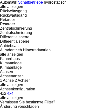
Automatik
Schaltgetriebe
hydrostatisch
alle anzeigen
Rückwärtsgang
Rückwärtsgang
Retarder
Retarder
Zentralschmierung
Zentralschmierung
Differentialsperre
Differentialsperre
Antriebsart
Allradantrieb
Hinterradantrieb
alle anzeigen
Fahrerhaus
Klimaanlage
Klimaanlage
Achsen
Achsenanzahl
1 Achse
2 Achsen
alle anzeigen
Achsenkonfiguration
4x2
4x4
alle anzeigen
Vermissen Sie bestimmte Filter?
Änderung vorschlagen