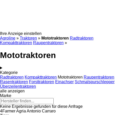
Ihre Anzeige einstellen
Agroline
»
Traktoren
»
Mototraktoren
Radtraktoren
Kompakttraktoren
Raupentraktoren
»
Mototraktoren
Kategorie
Radtraktoren
Kompakttraktoren
Mototraktoren
Raupentraktoren
Rasentraktoren
Forsttraktoren
Einachser
Schmalspurschlepper
Überzeilentraktoren
alle anzeigen
Marke
Keine Ergebnisse gefunden für diese Anfrage
4Farmer
Agria
Antonio Carraro