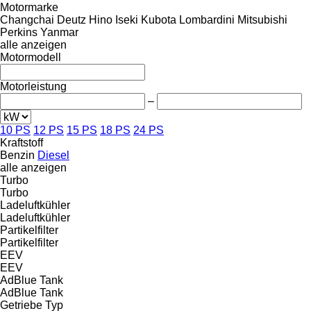
Motormarke
Changchai
Deutz
Hino
Iseki
Kubota
Lombardini
Mitsubishi
Perkins
Yanmar
alle anzeigen
Motormodell
Motorleistung
–
10 PS
12 PS
15 PS
18 PS
24 PS
Kraftstoff
Benzin
Diesel
alle anzeigen
Turbo
Turbo
Ladeluftkühler
Ladeluftkühler
Partikelfilter
Partikelfilter
EEV
EEV
AdBlue Tank
AdBlue Tank
Getriebe Typ