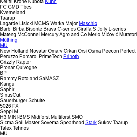
Kellfri
Krone
Kubota
Kuhn
FC
GMD
Tbes
Kverneland
Taarup
Lagarde
Lisicki
MCMS Warka
Major
Maschio
Barbi
Birba
Bisonte
Brava
C-series
Giraffa S
Jolly
L-series
Mateng
McConnel
Mercury Agro and Co
Merlo
Mićović
Muratori
Müthing
MU
New Holland
Novatar
Omarv
Orkan
Orsi
Osma
Peecon
Perfect
Peruzzo
Pomarol
PrimeTech
Prinoth
Grizzly
Raptor
Pronar
Quivogne
BP
Rammy
Rotoland
SaMASZ
Kangu
Saphir
SinusCut
Sauerburger
Schulte
5026
FX
Seppi M
H3
MINI-BMS
Midiforst
Multiforst
SMO
Sicma
Soil Master
Sovema
Spearhead
Stark
Sukov
Taarup
Talex
Tehnos
MU