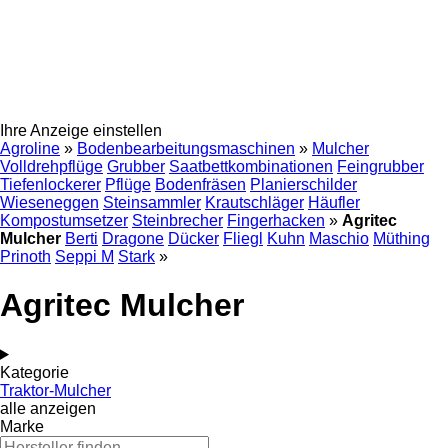
Ihre Anzeige einstellen
Agroline
»
Bodenbearbeitungsmaschinen
»
Mulcher
Volldrehpflüge
Grubber
Saatbettkombinationen
Feingrubber
Tiefenlockerer
Pflüge
Bodenfräsen
Planierschilder
Wieseneggen
Steinsammler
Krautschläger
Häufler
Kompostumsetzer
Steinbrecher
Fingerhacken
»
Agritec
Mulcher
Berti
Dragone
Dücker
Fliegl
Kuhn
Maschio
Müthing
Prinoth
Seppi M
Stark
»
Agritec Mulcher
Kategorie
Traktor-Mulcher
alle anzeigen
Marke