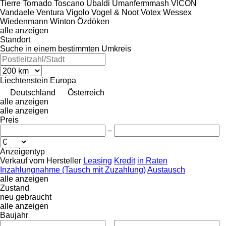
Tierre
Tornado
Toscano
Ubaldi
Umanfermmash
VICON
Vandaele
Ventura
Vigolo
Vogel & Noot
Votex
Wessex
Wiedenmann
Winton
Özdöken
alle anzeigen
Standort
Suche in einem bestimmten Umkreis
Liechtenstein
Europa
Deutschland
Österreich
alle anzeigen
alle anzeigen
Preis
–
Anzeigentyp
Verkauf
vom Hersteller
Leasing
Kredit
in Raten
Inzahlungnahme (Tausch mit Zuzahlung)
Austausch
alle anzeigen
Zustand
neu
gebraucht
alle anzeigen
Baujahr
–