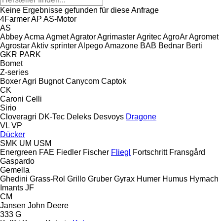
Keine Ergebnisse gefunden für diese Anfrage
4Farmer
AP
AS-Motor
AS
Abbey
Acma
Agmet
Agrator
Agrimaster
Agritec
AgroAr
Agromet
Agrostar
Aktiv sprinter
Alpego
Amazone
BAB
Bednar
Berti
GKR
PARK
Bomet
Z-series
Boxer Agri
Bugnot
Canycom
Captok
CK
Caroni
Celli
Sirio
Cloveragri
DK-Tec
Deleks
Desvoys
Dragone
VL
VP
Dücker
SMK
UM
USM
Energreen
FAE
Fiedler
Fischer
Fliegl
Fortschritt
Fransgård
Gaspardo
Gemella
Ghedini
Grass-Rol
Grillo
Gruber
Gyrax
Humer
Humus
Hymach
Imants
JF
CM
Jansen
John Deere
333 G