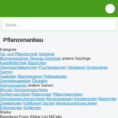
Pflanzenanbau
Kategorie
Sä- und Pflanztechnik
Setzlinge
Blumensetzlinge
Ziergras-Setzlinge
andere Setzlinge
Kartoffeltechnik
Bäumchen
Zierstrauchbäumchen
Fruchtsträucher
Obstbaum-Schösslinge
Samen
Saatgüter
Blumensamen
Feldsaatgüter
Getreidesaatgüter
Ölsaaten
Gemüsesamen
andere Samen
Myzeln
Gemüsemaschinen
Sortiermaschinen
Rübenroder
Pflanzmaschinen
Gemüsewaschmaschinen
Absackwaagen
Karottenroder
Maisernter
Zwiebelroder
Kühltunnel
Sachet-Verpackungsmaschinen
Erbsenernter
Kohlernter
Marke
Barenbrug
Franz Kleine
List
MiCelio