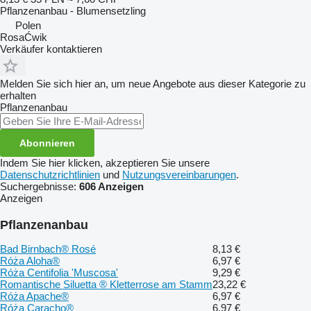
Pflanzenanbau - Blumensetzling
Polen
RosaĆwik
Verkäufer kontaktieren
Melden Sie sich hier an, um neue Angebote aus dieser Kategorie zu
erhalten
Pflanzenanbau
Abonnieren
Indem Sie hier klicken, akzeptieren Sie unsere
Datenschutzrichtlinien
und
Nutzungsvereinbarungen
.
Suchergebnisse:
606 Anzeigen
Anzeigen
Pflanzenanbau
Bad Birnbach® Rosé
8,13 €
Róża Aloha®
6,97 €
Róża Centifolia 'Muscosa'
9,29 €
Romantische Siluetta ® Kletterrose am Stamm
23,22 €
Róża Apache®
6,97 €
Róża Caracho®
6,97 €