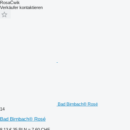
RosaĆwik
Verkäufer kontaktieren
Bad Birnbach® Rosé
14
Bad Birnbach® Rosé
8,13 €
35 PLN
≈ 7,60 CHF