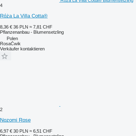
Róża La Villa Cotta® Blumensetzling
4
Róża La Villa Cotta®
8,36 €
36 PLN
≈ 7,81 CHF
Pflanzenanbau - Blumensetzling
Polen
RosaĆwik
Verkäufer kontaktieren
2
Nozomi Rose
6,97 €
30 PLN
≈ 6,51 CHF