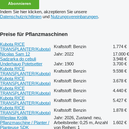
Abonnieren
Indem Sie hier klicken, akzeptieren Sie unsere
Datenschutzrichtlinien
und
Nutzungsvereinbarungen
.
Preise für Pflanzmaschinen
Kubota RICE
Kraftstoff: Benzin
1.774 €
TRANSPLANTER(Kubota)
Nicolas Sam 12
Jahr: 2022
17.000 €
Sadzarka do cebuli
3.948 €
Underhaug Potetsetter
Jahr: 1900
3.700 €
Kubota RICE
Kraftstoff: Benzin
9.598 €
TRANSPLANTER(Kubota)
Kubota RICE
Kraftstoff: Benzin
3.678 €
TRANSPLANTER(Kubota)
Kubota RICE
Kraftstoff: Benzin
4.440 €
TRANSPLANTER(Kubota)
Kubota RICE
Kraftstoff: Benzin
5.427 €
TRANSPLANTER(Kubota)
Kubota RICE
Kraftstoff: Benzin
1.878 €
TRANSPLANTER(Kubota)
Wiesław Królik
Jahr: 2026, Zustand: neu,
Pflanzmaschine / Planter /
Arbeitsbreite: 0,25 m, Anzahl
1.602 €
Planteuse SDK
von Reihen: 1