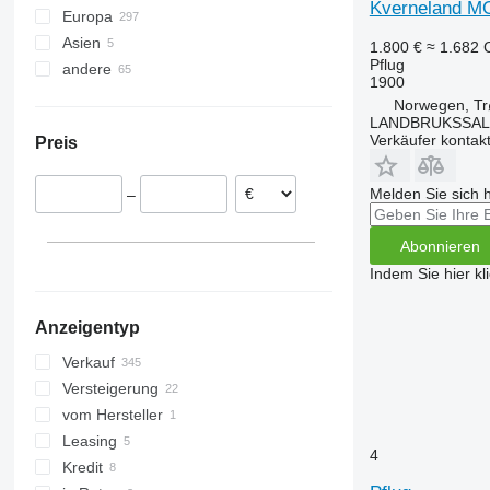
Kverneland M
Europa
Asien
Deutschland
1.800 €
≈ 1.682
Pflug
andere
Polen
Tadschikistan
1900
Norwegen
Türkei
Ukraine
Norwegen, Tr
Lettland
Kolumbien
LANDBRUKSSAL
Verkäufer kontak
Preis
Niederlande
Chile
Schweden
Melden Sie sich 
–
Österreich
Rumänien
Abonnieren
alle anzeigen
Indem Sie hier kl
Anzeigentyp
Verkauf
Versteigerung
vom Hersteller
Leasing
4
Kredit