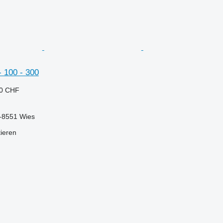
- 100 - 300
40 CHF
t-8551 Wies
tieren