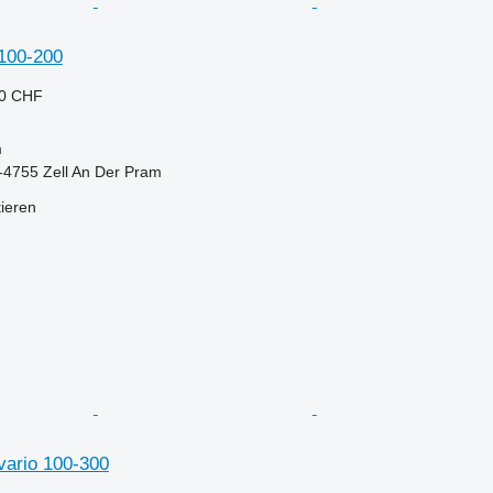
 100-200
60 CHF
m
t-4755 Zell An Der Pram
tieren
vario 100-300