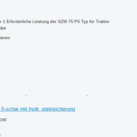
r
1
Erforderliche Leistung der SZM
75 PS
Typ
für Traktor
lipe
tieren
5-schar mit hydr. steinsicherung
 CHF
m