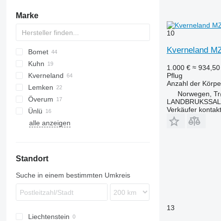
selbstfahrende Mulcher
Glattwalzen
Reitbahnplaner
Marke
sonstige Mulcher
Silagewalzen
sonstigen Eggen
sonstige Wiesenwalzen
10
Kverneland M
Bomet
PN
KM180
Cayron
Kuhn
Cayros
U-series
1.000 €
≈ 934,5
Kverneland
Teres
Z-series
Challenger
Pflug
Anzahl der Körpe
Lemken
Tyrok
Manager
EG
Norwegen, Tr
Överum
Vari-Master
PB
Diamant
5-35
Servo
Albatros
Eurostar
IBIS
PNV
LANDBRUKSSAL
Verkäufer kontak
Ünlü
RS
EurOpal
Kormoran
alle anzeigen
Juwel
Super-Albatros
Opal
VariDiamant
Standort
VariOpal
VarioPack
Suche in einem bestimmten Umkreis
13
Liechtenstein