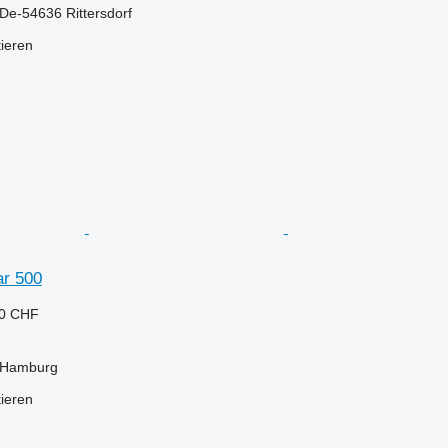
De-54636 Rittersdorf
tieren
ar 500
10 CHF
 Hamburg
tieren