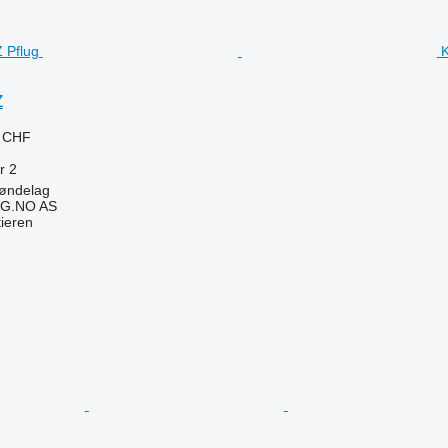
K
Z
0 CHF
r
2
øndelag
G.NO AS
tieren