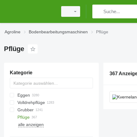
Agroline
Bodenbearbeitungsmaschinen
Pflüge
Pflüge
Kategorie
367 Anzeig
Eggen
Volldrehpflüge
Scheibeneggen
Grubber
Kreiseleggen
Pflüge
Federzinkeneggen
Traktor-Mulcher
Cambridgewalzen
alle anzeigen
Zinkeneggen
Forstmulcher
Feldwalzen
Wiesenstriegel Wiesenschleppen
Baggermulcher
Ringwalzen