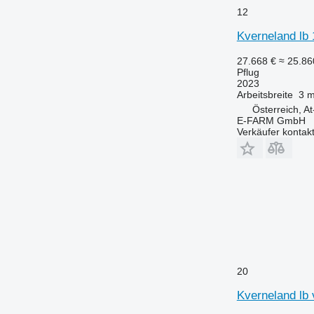
12
Kverneland lb
27.668 €
≈ 25.8
Pflug
2023
Arbeitsbreite
3 
Österreich, A
E-FARM GmbH
Verkäufer kontak
20
Kverneland lb 