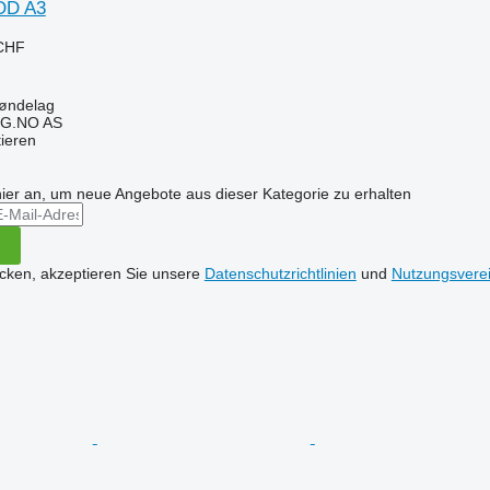
OD A3
 CHF
øndelag
G.NO AS
tieren
hier an, um neue Angebote aus dieser Kategorie zu erhalten
icken, akzeptieren Sie unsere
Datenschutzrichtlinien
und
Nutzungsvere