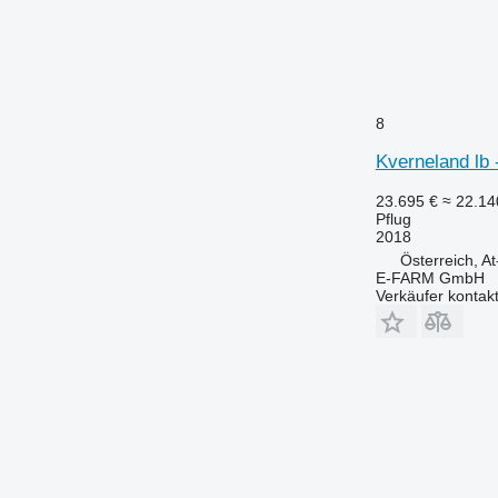
8
Kverneland lb 
23.695 €
≈ 22.1
Pflug
2018
Österreich, A
E-FARM GmbH
Verkäufer kontak