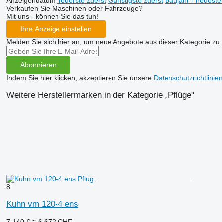
Anzeigendatum
Teuerste zuerst
Günstigste zuerst
Baujahr - neueste
Verkaufen Sie Maschinen oder Fahrzeuge?
Mit uns - können Sie das tun!
Ihre Anzeige einstellen
Melden Sie sich hier an, um neue Angebote aus dieser Kategorie zu 
Abonnieren
Indem Sie hier klicken, akzeptieren Sie unsere
Datenschutzrichtlinie
Weitere Herstellermarken in der Kategorie „Pflüge"
8
Kuhn vm 120-4 ens
7.140 €
≈ 6.672 CHF