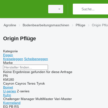
Agroline
Bodenbearbeitungsmaschinen
Pflüge
Origin Pfl
Origin Pflüge
Kategorie
Eggen
Kreiseleggen
Scheibeneggen
Marke
Keine Ergebnisse gefunden für diese Anfrage
PN
KM180
Cayron
Cayros
Teres
Tyrok
Bomet
U-series
Z-series
Kuhn
Challenger
Manager
MultiMaster
Vari-Master
Kverneland
EG
PB
RS