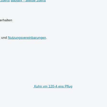
 zuerst
Baujahr - älteste zuerst
erhalten
n
und
Nutzungsvereinbarungen
.
Kuhn vm 120-4 ens Pflug