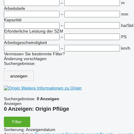
–
m
Arbeitstiefe
–
mm
Kapazität
–
ha/Std
Erforderliche Leistung der SZM
–
PS
Arbeitsgeschwindigkeit
–
km/h
Vermissen Sie bestimmte Filter?
Änderung vorschlagen
Suchergebnisse:
-
anzeigen
Weitere Informationen zu Origin
Suchergebnisse:
0 Anzeigen
Anzeigen
0 Anzeigen:
Origin Pflüge
Filter
Sortierung
:
Anzeigendatum