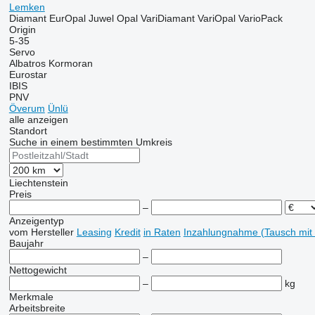
Lemken
Diamant
EurOpal
Juwel
Opal
VariDiamant
VariOpal
VarioPack
Origin
5-35
Servo
Albatros
Kormoran
Eurostar
IBIS
PNV
Överum
Ünlü
alle anzeigen
Standort
Suche in einem bestimmten Umkreis
Liechtenstein
Preis
–
Anzeigentyp
vom Hersteller
Leasing
Kredit
in Raten
Inzahlungnahme (Tausch mit
Baujahr
–
Nettogewicht
–
kg
Merkmale
Arbeitsbreite