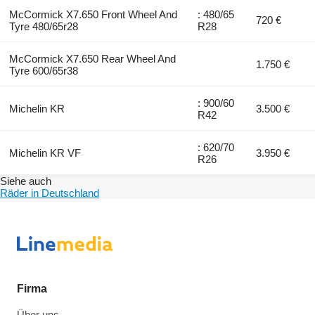
McCormick X7.650 Front Wheel And
: 480/65
720 €
Tyre 480/65r28
R28
McCormick X7.650 Rear Wheel And
1.750 €
Tyre 600/65r38
: 900/60
Michelin KR
3.500 €
R42
: 620/70
Michelin KR VF
3.950 €
R26
Siehe auch
Räder in Deutschland
Firma
Über uns