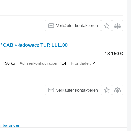
Verkäufer kontaktieren
ND / CAB + ładowacz TUR LL1100
18.150 €
t
450 kg
Achsenkonfiguration
4x4
Frontlader
✓
Verkäufer kontaktieren
inbarungen
.