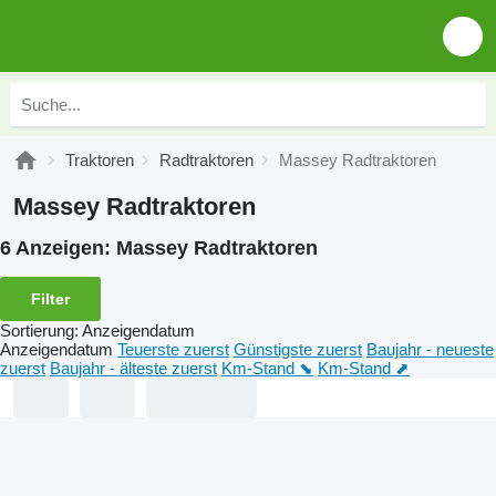
Traktoren
Radtraktoren
Massey Radtraktoren
Massey Radtraktoren
6 Anzeigen:
Massey Radtraktoren
Filter
Sortierung
:
Anzeigendatum
Anzeigendatum
Teuerste zuerst
Günstigste zuerst
Baujahr - neueste
zuerst
Baujahr - älteste zuerst
Km-Stand ⬊
Km-Stand ⬈