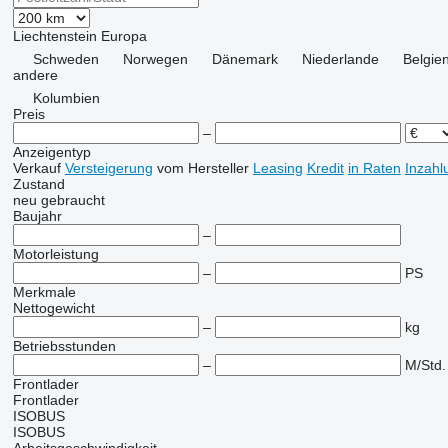
Liechtenstein
Europa
Schweden
Norwegen
Dänemark
Niederlande
Belgie
andere
Kolumbien
Preis
–
Anzeigentyp
Verkauf
Versteigerung
vom Hersteller
Leasing
Kredit
in Raten
Inzahl
Zustand
neu
gebraucht
Baujahr
–
Motorleistung
–
PS
Merkmale
Nettogewicht
–
kg
Betriebsstunden
–
M/Std.
Frontlader
Frontlader
ISOBUS
ISOBUS