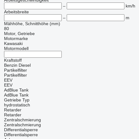
Arbeitsgeschwindigkeit
–
km/h
Arbeitsbreite
–
m
Mähhöhe, Schnitthöhe (mm)
80
Motor, Getriebe
Motormarke
Kawasaki
Motormodell
Kraftstoff
Benzin
Diesel
Partikelfilter
Partikelfilter
EEV
EEV
AdBlue Tank
AdBlue Tank
Getriebe Typ
hydrostatisch
Retarder
Retarder
Zentralschmierung
Zentralschmierung
Differentialsperre
Differentialsperre