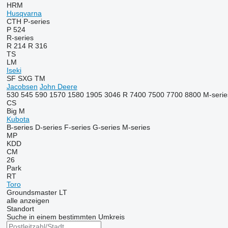
HRM
Husqvarna
CTH
P-series
P 524
R-series
R 214
R 316
TS
LM
Iseki
SF
SXG
TM
Jacobsen
John Deere
530
545
590
1570
1580
1905
3046 R
7400
7500
7700
8800
M-serie
CS
Big M
Kubota
B-series
D-series
F-series
G-series
M-series
MP
KDD
CM
26
Park
RT
Toro
Groundsmaster
LT
alle anzeigen
Standort
Suche in einem bestimmten Umkreis