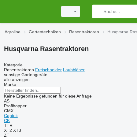
Agroline
Gartentechniken
Rasentraktoren
Husqvarna Ras
Husqvarna Rasentraktoren
Kategorie
Rasentraktoren
Freischneider
Laubbläser
sonstige Gartengeräte
alle anzeigen
Marke
Keine Ergebnisse gefunden für diese Anfrage
AS
Profihopper
CMX
Captok
CK
TTR
XT2
XT3
ZT