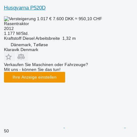
Husqvarna P520D
1.017 €
7.600 DKK
≈ 950,10 CHF
Rasentraktor
2012
1.177 M/Std.
Kraftstoff
Diesel
Arbeitsbreite
1,32 m
Dänemark, Tølløse
Klaravik Denmark
Verkaufen Sie Maschinen oder Fahrzeuge?
Mit uns - können Sie das tun!
Ihre Anzeige einstellen
50