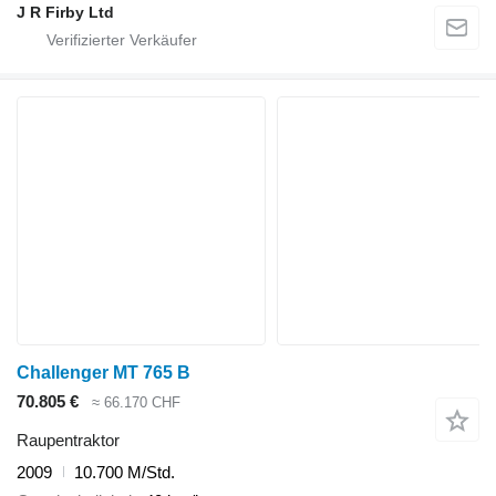
J R Firby Ltd
Challenger MT 765 B
70.805 €
≈ 66.170 CHF
Raupentraktor
2009
10.700 M/Std.