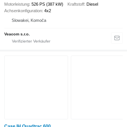
Motorleistung
526 PS (387 kW)
Kraftstoff
Diesel
Achsenkonfiguration
4x2
Slowakei, Komoča
Veacom s.r.o.
Case IH Quadtrac 600