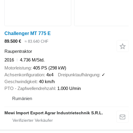
Challenger MT 775 E
89.500 €
≈ 83.640 CHF
Raupentraktor
2016
4.736 M/Std.
Motorleistung
405 PS (298 kW)
Achsenkonfiguration
4x4
Dreipunktaufhängung
✓
Geschwindigkeit
40 km/h
PTO - Zapfwellendrehzahl
1.000 U/min
Rumänien
Mewi Import Export Agrar Industrietechnik S.R.L.