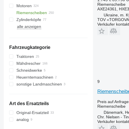
Riemenscheibe
Motoren
AXE24361, HXE
Riemenscheiben
Ukraine, m. K
TOV «TORGOVA 
Zylinderköpfe
Verkäufer kontak
alle anzeigen
Fahrzeugkategorie
Traktoren
Mähdrescher
Radtraktoren
Schneidwerke
Raupentraktoren
Getreideernter
Heuerntemaschinen
Feldhäcksler
Getreideschneidwerke
9
sonstige Landmaschinen
sonstige Mähdrescher
Mähwerke
Riemenscheibe
Preis auf Anfrage
Art des Ersatzteils
Riemenscheibe
Dänemark, H
Original-Ersatzteil
Chr. Nielsen - T
analog
Verkäufer kontak