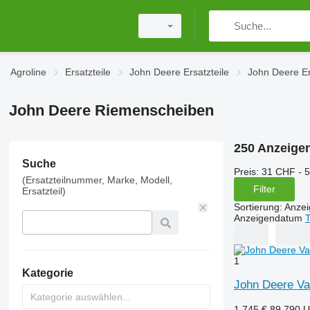
Agroline
Ersatzteile
John Deere Ersatzteile
John Deere Er
John Deere Riemenscheiben
250 Anzeige
Suche
Preis:
31 CHF - 
(Ersatzteilnummer, Marke, Modell,
Filter
Ersatzteil)
Sortierung
:
Anze
Anzeigendatum
T
1
Kategorie
John Deere Va
1.745 €
89.790 