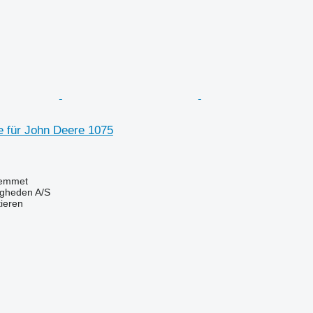
 für John Deere 1075
emmet
ingheden A/S
tieren