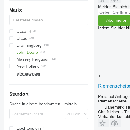
Melden Sie sich 
Marke
Abonnieren
Indem Sie hier kl
Case IH
Claas
310
C-series
Dronningborg
1460
Ares
BF
John Deere
1660
Arion
D-series
F-series
3000
Massey Ferguson
1680
Atles
4000
550
3500
New Holland
2020
Commandor
5000
625R
3650
30
MC
alle anzeigen
2388
Dominator
6610
955
34
MTX
BB
Dorado
1
5120
Jaguar
7610
965
38
XTX
CR
Explorer
Riemenscheibe
5130
Lexion
7710
1075
40
CX
Standort
5140
Medion
1950
65
E-series
Preis auf Anfrage
Riemenscheibe
9120
Mega
2054
6465
FX
Suche in einem bestimmten Umkreis
Dänemark, H
MXM
Mercator
2058
6499
LM
Chr. Nielsen - T
Puma
Trion
6200
7274
T-series
Verkäufer kontak
Tucano
6230
7278
TD
Liechtenstein
6300
9280
TF