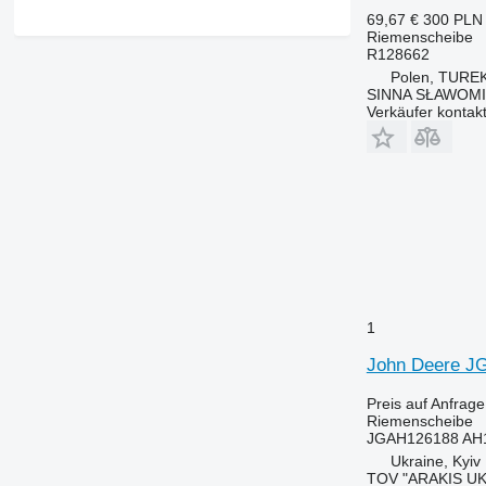
69,67 €
300 PLN
Riemenscheibe
R128662
Polen, TURE
SINNA SŁAWOMI
Verkäufer kontak
1
John Deere JG
Preis auf Anfrage
Riemenscheibe
JGAH126188 AH
Ukraine, Kyiv
TOV "ARAKIS UK