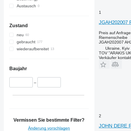
Austausch
1
JGAH202007 Ri
Zustand
Preis auf Anfrage
neu
Riemenscheibe
gebraucht
JGAH202007 AH
Ukraine, Kyiv
wiederaufbereitet
TOV "ARAKIS UK
Verkäufer kontak
Baujahr
–
2
Vermissen Sie bestimmte Filter?
JOHN DERE R12
Änderung vorschlagen