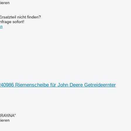
tieren
rsatzteil nicht finden?
frage sofort!
en
40986 Riemenscheibe für John Deere Getreideernter
RAYiNA"
tieren