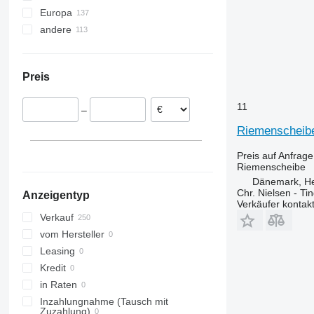
Europa
6400
9380
TM
andere
Dänemark
9500
TN
Polen
Ukraine
9560
TS
Irland
9650
TX
Preis
Deutschland
9770
9780
9770 STS
11
–
H-series
Riemenscheibe
S-series
T-series
S660
Preis auf Anfrage
W-series
S670
T550
Riemenscheibe
Dänemark, H
Z-series
S680
T560
W540
Chr. Nielsen - T
Anzeigentyp
S690
T660
W550
Verkäufer kontak
W650
Verkauf
W660
vom Hersteller
Leasing
Kredit
in Raten
Inzahlungnahme (Tausch mit
Zuzahlung)