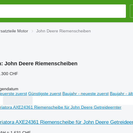
satzteile Motor
John Deere Riemenscheiben
n:
John Deere Riemenscheiben
5.300 CHF
igendatum
euerste zuerst
Günstigste zuerst
Baujahr - neueste zuerst
Baujahr - äl
riatora AXE24361 Riemenscheibe für John Deere Getreideer
UAH
≈ 1.631 CHF