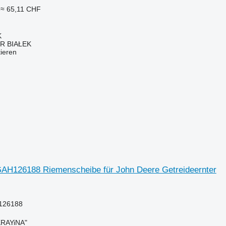
≈ 65,11 CHF
K
R BIAŁEK
tieren
AH126188 Riemenscheibe für John Deere Getreideernter
126188
RAYiNA"