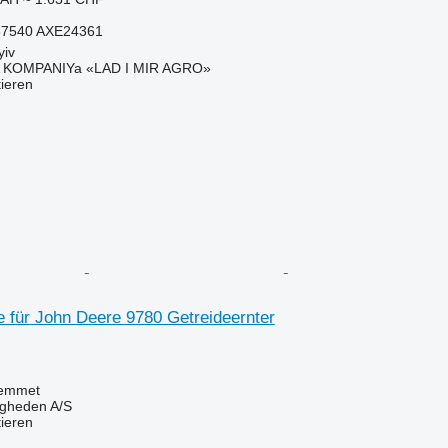
37540 AXE24361
yiv
KOMPANIYa «LAD I MIR AGRO»
tieren
 für John Deere 9780 Getreideernter
emmet
ingheden A/S
tieren