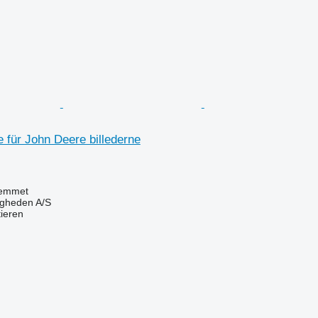
 für John Deere billederne
emmet
ingheden A/S
tieren