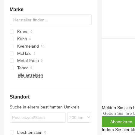
Selbstfahrmäher
Marke
sonstige Mähwerke
Krone
Rollant
Kuhn
Comprima
Kverneland
Fortima
McHale
UN
Metal-Fach
Tanco
Z245
alle anzeigen
FAMAROL
Transporter
Standort
Suche in einem bestimmten Umkreis
Melden Sie sich 
Abonnieren
Indem Sie hier kl
Liechtenstein