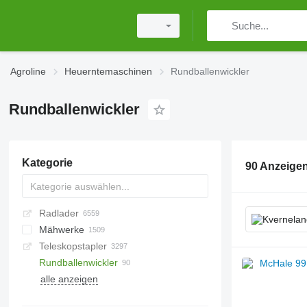
Agroline
Heuerntemaschinen
Rundballenwickler
Rundballenwickler
Kategorie
90 Anzeige
Radlader
Mähwerke
Teleskopstapler
Kreiselmäher
Rundballenwickler
Mähaufbereiter
alle anzeigen
Straßenrandmäher
Mähbalken