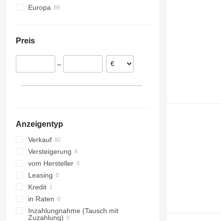
Europa
Norwegen
Deutschland
Preis
Polen
Lettland
–
Schweden
Litauen
Dänemark
Österreich
alle anzeigen
Anzeigentyp
Verkauf
Versteigerung
vom Hersteller
Leasing
Kredit
in Raten
Inzahlungnahme (Tausch mit
Zuzahlung)