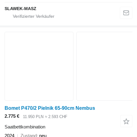
SLAWEK-MASZ
Bomet P470/2 Pielnik 65-90cm Nembus
2.775 €
11.950 PLN
≈ 2.593 CHF
Saatbettkombination
2024
Zustand
neu