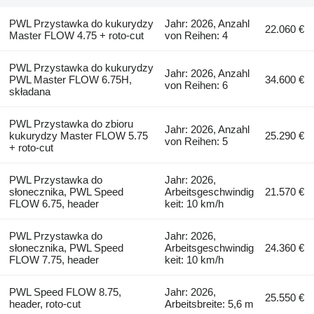
PWL Przystawka do kukurydzy
Jahr: 2026, Anzahl
22.060 €
Master FLOW 4.75 + roto-cut
von Reihen: 4
PWL Przystawka do kukurydzy
Jahr: 2026, Anzahl
PWL Master FLOW 6.75H,
34.600 €
von Reihen: 6
składana
PWL Przystawka do zbioru
Jahr: 2026, Anzahl
kukurydzy Master FLOW 5.75
25.290 €
von Reihen: 5
+ roto-cut
PWL Przystawka do
Jahr: 2026,
słonecznika, PWL Speed
Arbeitsgeschwindig
21.570 €
FLOW 6.75, header
keit: 10 km/h
PWL Przystawka do
Jahr: 2026,
słonecznika, PWL Speed
Arbeitsgeschwindig
24.360 €
FLOW 7.75, header
keit: 10 km/h
PWL Speed FLOW 8.75,
Jahr: 2026,
25.550 €
header, roto-cut
Arbeitsbreite: 5,6 m