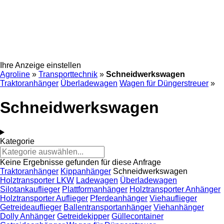
Ihre Anzeige einstellen
Agroline
»
Transporttechnik
»
Schneidwerkswagen
Traktoranhänger
Überladewagen
Wagen für Düngerstreuer
»
Schneidwerkswagen
Kategorie
Keine Ergebnisse gefunden für diese Anfrage
Traktoranhänger
Kippanhänger
Schneidwerkswagen
Holztransporter LKW
Ladewagen
Überladewagen
Silotankauflieger
Plattformanhänger
Holztransporter Anhänger
Holztransporter Auflieger
Pferdeanhänger
Viehauflieger
Getreideauflieger
Ballentransportanhänger
Viehanhänger
Dolly Anhänger
Getreidekipper
Güllecontainer