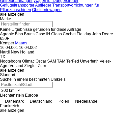
Getreideanhänger
Wagen für Düngerstreuer
Geflügeltransporter Auflieger
Transportvorrichtungen für
Pflanzmaschinen
Obsterntewagen
alle anzeigen
Marke
Keine Ergebnisse gefunden für diese Anfrage
Agronic
Biso
Bruns
Case IH
Claas
Cochet
Fiellday
John Deere
630F
Kemper
Maans
16.04.001
16.04.002
Nardi
New Holland
TX
Nooteboom
Olimac
Oscar
SAM
TAM
TerFed
Unverferth
Veles-
Agro
Volland
Ziegler
Zürn
alle anzeigen
Standort
Suche in einem bestimmten Umkreis
Liechtenstein
Europa
Dänemark
Deutschland
Polen
Niederlande
Frankreich
alle anzeigen