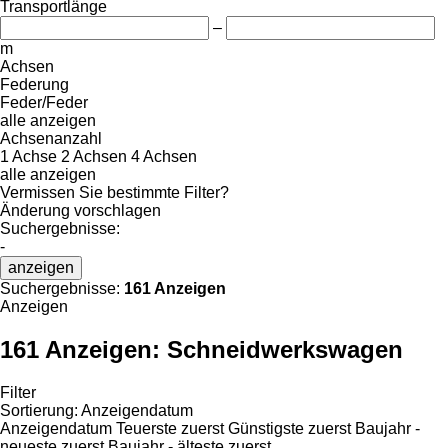
Transportlänge
–
m
Achsen
Federung
Feder/Feder
alle anzeigen
Achsenanzahl
1 Achse
2 Achsen
4 Achsen
alle anzeigen
Vermissen Sie bestimmte Filter?
Änderung vorschlagen
Suchergebnisse:
-
anzeigen
Suchergebnisse:
161 Anzeigen
Anzeigen
161 Anzeigen:
Schneidwerkswagen
Filter
Sortierung
:
Anzeigendatum
Anzeigendatum
Teuerste zuerst
Günstigste zuerst
Baujahr -
neueste zuerst
Baujahr - älteste zuerst