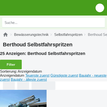
Bewässerungstechnik
Selbstfahrspritzen
Berthoud Se
Berthoud Selbstfahrspritzen
25 Anzeigen:
Berthoud Selbstfahrspritzen
Filter
Sortierung
:
Anzeigendatum
Anzeigendatum
Teuerste zuerst
Günstigste zuerst
Baujahr - neueste
zuerst
Baujahr - älteste zuerst