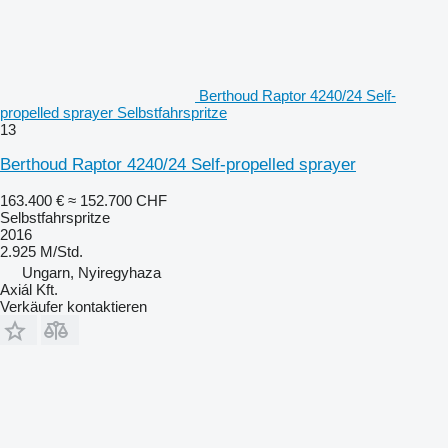
Berthoud Raptor 4240/24 Self-
propelled sprayer Selbstfahrspritze
13
Berthoud Raptor 4240/24 Self-propelled sprayer
163.400 €
≈ 152.700 CHF
Selbstfahrspritze
2016
2.925 M/Std.
Ungarn, Nyiregyhaza
Axiál Kft.
Verkäufer kontaktieren