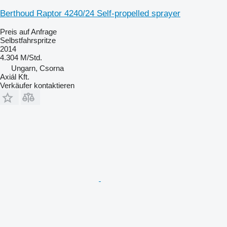
Berthoud Raptor 4240/24 Self-propelled sprayer
Preis auf Anfrage
Selbstfahrspritze
2014
4.304 M/Std.
Ungarn, Csorna
Axiál Kft.
Verkäufer kontaktieren