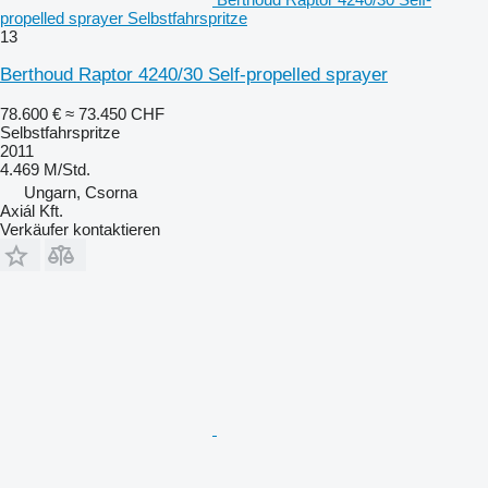
propelled sprayer Selbstfahrspritze
13
Berthoud Raptor 4240/30 Self-propelled sprayer
78.600 €
≈ 73.450 CHF
Selbstfahrspritze
2011
4.469 M/Std.
Ungarn, Csorna
Axiál Kft.
Verkäufer kontaktieren