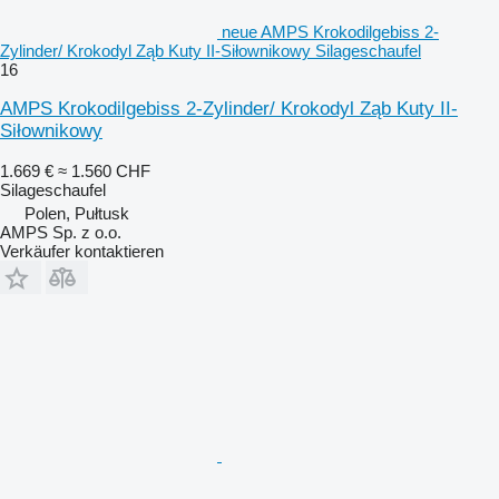
neue AMPS Krokodilgebiss 2-
Zylinder/ Krokodyl Ząb Kuty II-Siłownikowy Silageschaufel
16
AMPS Krokodilgebiss 2-Zylinder/ Krokodyl Ząb Kuty II-
Siłownikowy
1.669 €
≈ 1.560 CHF
Silageschaufel
Polen, Pułtusk
AMPS Sp. z o.o.
Verkäufer kontaktieren