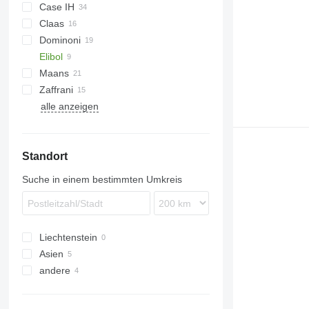
Case IH
Helianthus
Claas
9230
Dominoni
Sunspeed
Elibol
Free Sun
Maans
Top Sun
MHS
GO
SF
HORIZON
Zaffrani
1040
SFH
OptiSun
MHS 8
alle anzeigen
Sunflower Champion
Standort
Suche in einem bestimmten Umkreis
Liechtenstein
Asien
andere
Türkei
Usbekistan
Ukraine