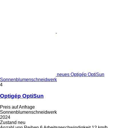
neues Optigép OptiSun
Sonnenblumenschneidwerk
4
Optigép OptiSun
Preis auf Anfrage
Sonnenblumenschneidwerk
2024
Zustand
neu
Anzahl von Reihen
6
Arbeitsgeschwindigkeit
12 km/h