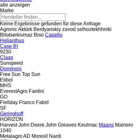
alle anzeigen
Marke
Keine Ergebnisse gefunden für diese Anfrage
Agronic
Aktürk
Berdyanskiy zavod selhoztekhhniki
Bilotserkivmaz
Biso
Capello
Helianthus
Case IH
9230
Claas
Sunspeed
Dominoni
Free Sun
Top Sun
Elibol
MHS
EverestAgro
Fantini
GO
Fiellday
Franco Fabril
SF
Geringhoff
HORIZON
Harvest
John Deere
John Greaves
Keulmac
Maans
Mainero
1040
Metalagro AD
Moresil
Nardi