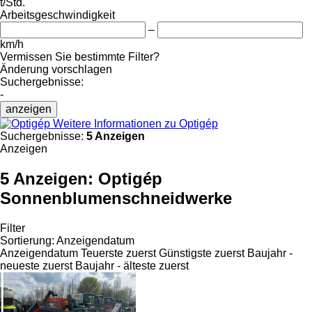
t/Std.
Arbeitsgeschwindigkeit
–
km/h
Vermissen Sie bestimmte Filter?
Änderung vorschlagen
Suchergebnisse:
-
anzeigen
Weitere Informationen zu Optigép
Suchergebnisse:
5 Anzeigen
Anzeigen
5 Anzeigen:
Optigép
Sonnenblumenschneidwerke
Filter
Sortierung
:
Anzeigendatum
Anzeigendatum
Teuerste zuerst
Günstigste zuerst
Baujahr -
neueste zuerst
Baujahr - älteste zuerst