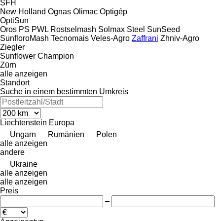
SFH
New Holland
Ognas
Olimac
Optigép
OptiSun
Oros
PS
PWL
Rostselmash
Solmax Steel
SunSeed
SunfloroMash
Tecnomais
Veles-Agro
Zaffrani
Zhniv-Agro
Ziegler
Sunflower Champion
Zürn
alle anzeigen
Standort
Suche in einem bestimmten Umkreis
Liechtenstein
Europa
Ungarn
Rumänien
Polen
alle anzeigen
andere
Ukraine
alle anzeigen
alle anzeigen
Preis
–