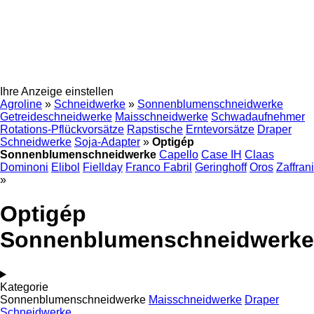
Ihre Anzeige einstellen
Agroline
»
Schneidwerke
»
Sonnenblumenschneidwerke
Getreideschneidwerke
Maisschneidwerke
Schwadaufnehmer
Rotations-Pflückvorsätze
Rapstische
Erntevorsätze
Draper
Schneidwerke
Soja-Adapter
»
Optigép
Sonnenblumenschneidwerke
Capello
Case IH
Claas
Dominoni
Elibol
Fiellday
Franco Fabril
Geringhoff
Oros
Zaffrani
»
Optigép
Sonnenblumenschneidwerke
Kategorie
Sonnenblumenschneidwerke
Maisschneidwerke
Draper
Schneidwerke