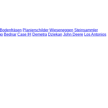
Bodenfräsen
Planierschilder
Wieseneggen
Steinsammler
go
Bednar
Case IH
Demetra
Dziekan
John Deere
Los Antonios