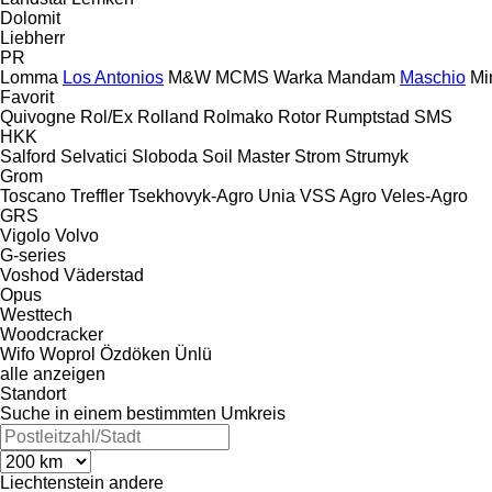
Dolomit
Liebherr
PR
Lomma
Los Antonios
M&W
MCMS Warka
Mandam
Maschio
Mi
Favorit
Quivogne
Rol/Ex
Rolland
Rolmako
Rotor
Rumptstad
SMS
HKK
Salford
Selvatici
Sloboda
Soil Master
Strom
Strumyk
Grom
Toscano
Treffler
Tsekhovyk-Agro
Unia
VSS Agro
Veles-Agro
GRS
Vigolo
Volvo
G-series
Voshod
Väderstad
Opus
Westtech
Woodcracker
Wifo
Woprol
Özdöken
Ünlü
alle anzeigen
Standort
Suche in einem bestimmten Umkreis
Liechtenstein
andere