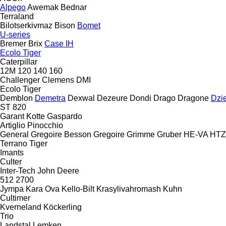
Alpego
Awemak
Bednar
Terraland
Bilotserkivmaz
Bison
Bomet
U-series
Bremer
Brix
Case IH
Ecolo Tiger
Caterpillar
12M
120
140
160
Challenger
Clemens
DMI
Ecolo Tiger
Demblon
Demetra
Dexwal
Dezeure
Dondi
Drago
Dragone
Dzi
ST 820
Garant Kotte
Gaspardo
Artiglio
Pinocchio
General
Gregoire Besson
Gregoire
Grimme
Gruber
HE-VA
HTZ
Terrano
Tiger
Imants
Culter
Inter-Tech
John Deere
512
2700
Jympa
Kara Ova
Kello-Bilt
Krasylivahromash
Kuhn
Cultimer
Kverneland
Köckerling
Trio
Landstal
Lemken