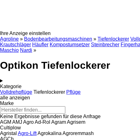
Ihre Anzeige einstellen
Agroline
»
Bodenbearbeitungsmaschinen
»
Tiefenlockerer
Voll
Krautschläger
Häufler
Kompostumsetzer
Steinbrecher
Fingerh
Maschio
Nardi
»
Optikon Tiefenlockerer
Kategorie
Volldrehpflüge
Tiefenlockerer
Pflüge
alle anzeigen
Marke
Keine Ergebnisse gefunden für diese Anfrage
AGM
AMJ Agro
Ad-Rol
Agram
Agrisem
Cultiplow
Agristal
Agro-Lift
Agrokalina
Agroremmash
AGCh