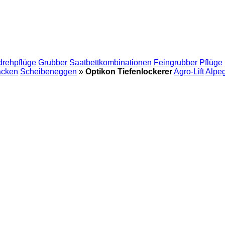
drehpflüge
Grubber
Saatbettkombinationen
Feingrubber
Pflüge
acken
Scheibeneggen
»
Optikon Tiefenlockerer
Agro-Lift
Alpe