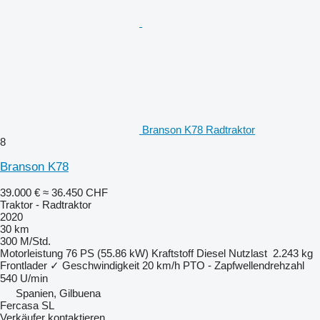
Branson K78 Radtraktor
8
Branson K78
39.000 €
≈ 36.450 CHF
Traktor - Radtraktor
2020
30 km
300 M/Std.
Motorleistung
76 PS (55.86 kW)
Kraftstoff
Diesel
Nutzlast
2.243 kg
Frontlader
✓
Geschwindigkeit
20 km/h
PTO - Zapfwellendrehzahl
540 U/min
Spanien, Gilbuena
Fercasa SL
Verkäufer kontaktieren