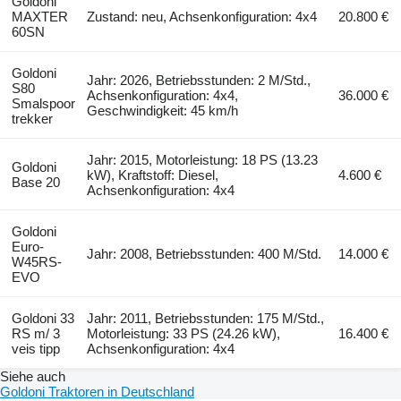
Goldoni
MAXTER
Zustand: neu, Achsenkonfiguration: 4x4
20.800 €
60SN
Goldoni
Jahr: 2026, Betriebsstunden: 2 M/Std.,
S80
Achsenkonfiguration: 4x4,
36.000 €
Smalspoor
Geschwindigkeit: 45 km/h
trekker
Jahr: 2015, Motorleistung: 18 PS (13.23
Goldoni
kW), Kraftstoff: Diesel,
4.600 €
Base 20
Achsenkonfiguration: 4x4
Goldoni
Euro-
Jahr: 2008, Betriebsstunden: 400 M/Std.
14.000 €
W45RS-
EVO
Goldoni 33
Jahr: 2011, Betriebsstunden: 175 M/Std.,
RS m/ 3
Motorleistung: 33 PS (24.26 kW),
16.400 €
veis tipp
Achsenkonfiguration: 4x4
Siehe auch
Goldoni Traktoren in Deutschland