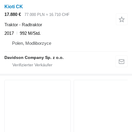
Kioti CK
17.880 €
77.000 PLN
≈ 16.710 CHF
Traktor - Radtraktor
2017
992 M/Std.
Polen, Modliborzyce
Davidson Company Sp. z o.o.