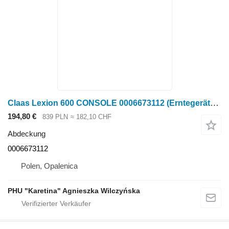
Claas Lexion 600 CONSOLE 0006673112 (Erntegerätantrieb, ohne Abdeckung für Claas Lexion 600 Getreideernter
194,80 €
839 PLN
≈ 182,10 CHF
Abdeckung
0006673112
Polen, Opalenica
PHU "Karetina" Agnieszka Wilczyńska