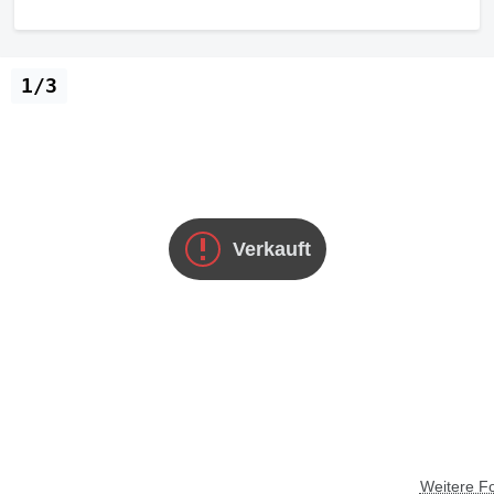
1/3
Verkauft
Weitere F