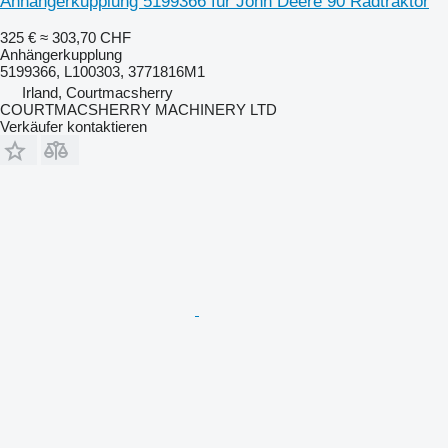
Anhängerkupplung 5199366 für John Deere 90 Radtraktor
325 €
≈ 303,70 CHF
Anhängerkupplung
5199366, L100303, 3771816M1
Irland, Courtmacsherry
COURTMACSHERRY MACHINERY LTD
Verkäufer kontaktieren