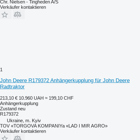
Chr. Nielsen - Tingheden A/S
Verkäufer kontaktieren
1
John Deere R179372 Anhängerkupplung für John Deere
Radtraktor
213,10 €
10.960 UAH
≈ 199,10 CHF
Anhängerkupplung
Zustand
neu
R179372
Ukraine, m. Kyiv
TOV «TORGOVA KOMPANIYa «LAD I MIR AGRO»
Verkäufer kontaktieren