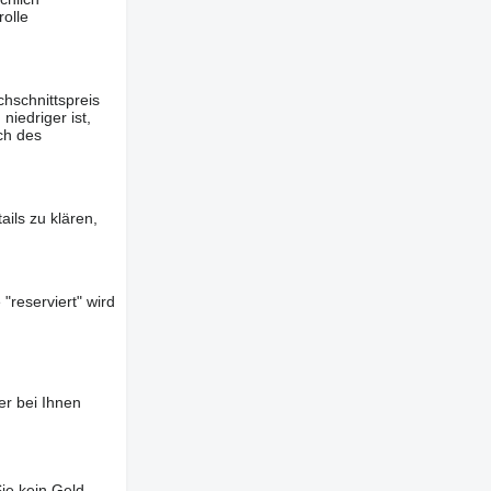
olle
hschnittspreis
iedriger ist,
ch des
ils zu klären,
"reserviert" wird
er bei Ihnen
ie kein Geld,