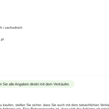
h i zachodnich
.pl
n Sie alle Angaben direkt mit dem Verkäufer.
u kaufen, stellen Sie sicher, dass Sie auch mit dem tatsächlichen Verkä
 Anbieter ein. Eine Betrugsmasche ist, dass sich der Anbieter als tatsä