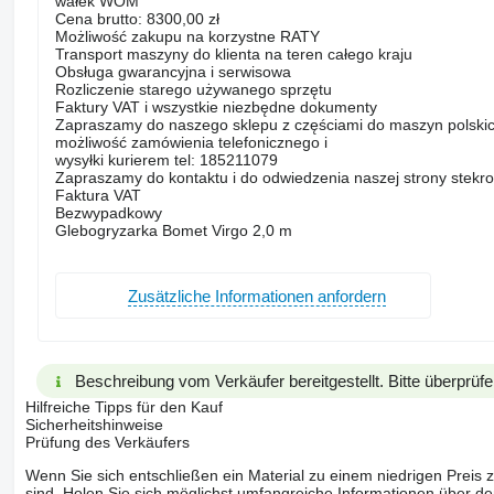
wałek WOM
Cena brutto: 8300,00 zł
Możliwość zakupu na korzystne RATY
Transport maszyny do klienta na teren całego kraju
Obsługa gwarancyjna i serwisowa
Rozliczenie starego używanego sprzętu
Faktury VAT i wszystkie niezbędne dokumenty
Zapraszamy do naszego sklepu z częściami do maszyn polskic
możliwość zamówienia telefonicznego i
wysyłki kurierem tel: 185211079
Zapraszamy do kontaktu i do odwiedzenia naszej strony stekro
Faktura VAT
Bezwypadkowy
Glebogryzarka Bomet Virgo 2,0 m
Zusätzliche Informationen anfordern
Beschreibung vom Verkäufer bereitgestellt. Bitte überprüfe
Hilfreiche Tipps für den Kauf
Sicherheitshinweise
Prüfung des Verkäufers
Wenn Sie sich entschließen ein Material zu einem niedrigen Preis z
sind. Holen Sie sich möglichst umfangreiche Informationen über den