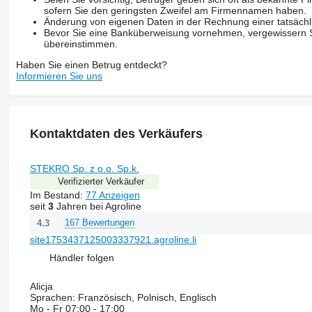
sofern Sie den geringsten Zweifel am Firmennamen haben.
Änderung von eigenen Daten in der Rechnung einer tatsächl
Bevor Sie eine Banküberweisung vornehmen, vergewissern Sie
übereinstimmen.
Haben Sie einen Betrug entdeckt?
Informieren Sie uns
Kontaktdaten des Verkäufers
STEKRO Sp. z o.o. Sp.k.
Verifizierter Verkäufer
Im Bestand:
77 Anzeigen
seit
3
Jahren bei Agroline
167 Bewertungen
4.3
site1753437125003337921.agroline.li
Händler folgen
Alicja
Sprachen:
Französisch, Polnisch, Englisch
Mo - Fr
07:00 - 17:00