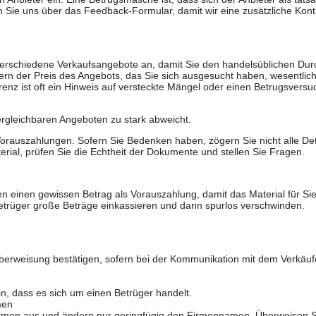
 Sie uns über das Feedback-Formular, damit wir eine zusätzliche Kontr
 verschiedene Verkaufsangebote an, damit Sie den handelsüblichen Durc
rn der Preis des Angebots, das Sie sich ausgesucht haben, wesentlich n
renz ist oft ein Hinweis auf versteckte Mängel oder einen Betrugsversu
ergleichbaren Angeboten zu stark abweicht.
rauszahlungen. Sofern Sie Bedenken haben, zögern Sie nicht alle Deta
erial, prüfen Sie die Echtheit der Dokumente und stellen Sie Fragen.
n einen gewissen Betrag als Vorauszahlung, damit das Material für Sie 
trüger große Beträge einkassieren und dann spurlos verschwinden.
berweisung bestätigen, sofern bei der Kommunikation mit dem Verkäuf
in, dass es sich um einen Betrüger handelt.
men
 Firmen aus und ändern nur geringfügig den Firmennamen. Überweisen S