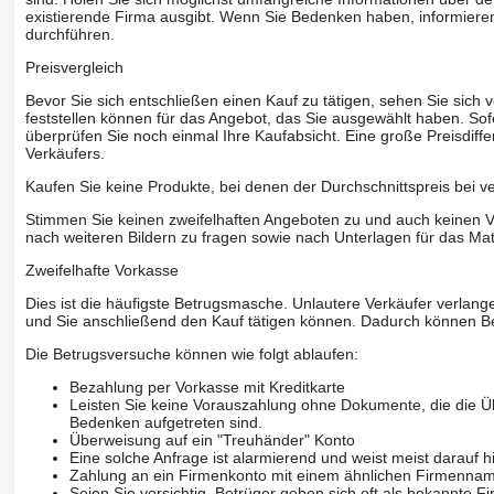
existierende Firma ausgibt. Wenn Sie Bedenken haben, informieren
durchführen.
Preisvergleich
Bevor Sie sich entschließen einen Kauf zu tätigen, sehen Sie sich
feststellen können für das Angebot, das Sie ausgewählt haben. Sofe
überprüfen Sie noch einmal Ihre Kaufabsicht. Eine große Preisdiffe
Verkäufers.
Kaufen Sie keine Produkte, bei denen der Durchschnittspreis bei v
Stimmen Sie keinen zweifelhaften Angeboten zu und auch keinen Vo
nach weiteren Bildern zu fragen sowie nach Unterlagen für das Mat
Zweifelhafte Vorkasse
Dies ist die häufigste Betrugsmasche. Unlautere Verkäufer verlange
und Sie anschließend den Kauf tätigen können. Dadurch können Be
Die Betrugsversuche können wie folgt ablaufen:
Bezahlung per Vorkasse mit Kreditkarte
Leisten Sie keine Vorauszahlung ohne Dokumente, die die Ü
Bedenken aufgetreten sind.
Überweisung auf ein "Treuhänder" Konto
Eine solche Anfrage ist alarmierend und weist meist darauf h
Zahlung an ein Firmenkonto mit einem ähnlichen Firmenna
Seien Sie vorsichtig, Betrüger geben sich oft als bekannte