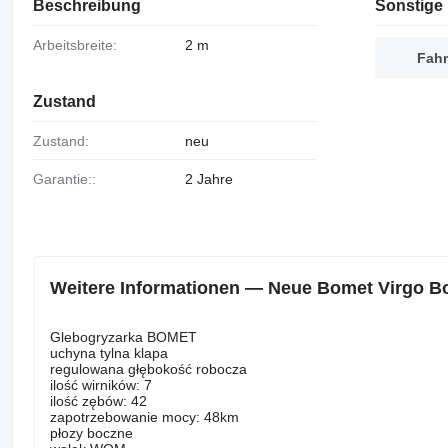
Beschreibung
Sonstige 
Arbeitsbreite:
2 m
Fahr
Zustand
Zustand:
neu
Garantie::
2 Jahre
Weitere Informationen — Neue Bomet Virgo B
Glebogryzarka BOMET
uchyna tylna klapa
regulowana głębokość robocza
ilość wirników: 7
ilość zębów: 42
zapotrzebowanie mocy: 48km
płozy boczne