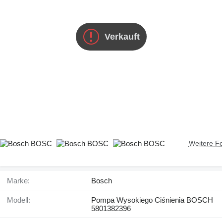
Verkauft
Weitere F
Marke:
Bosch
Modell:
Pompa Wysokiego Ciśnienia BOSCH
5801382396